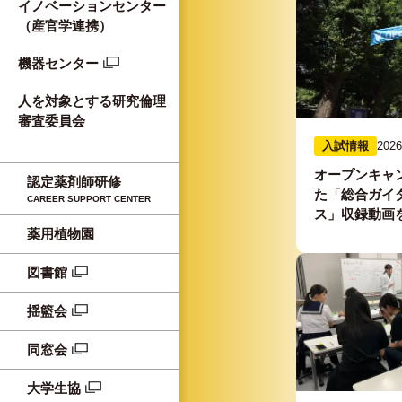
イノベーションセンター
（産官学連携）
機器センター
人を対象とする研究倫理
審査委員会
入試情報
2026
オープンキャン
認定薬剤師研修
た「総合ガイ
CAREER SUPPORT CENTER
ス」収録動画
薬用植物園
図書館
揺籃会
同窓会
大学生協