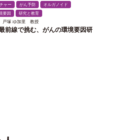
ネチャー
がん予防
オルガノイド
境要因
研究と教育
 戸塚 ゆ加里 教授
最前線で挑む、がんの環境要因研