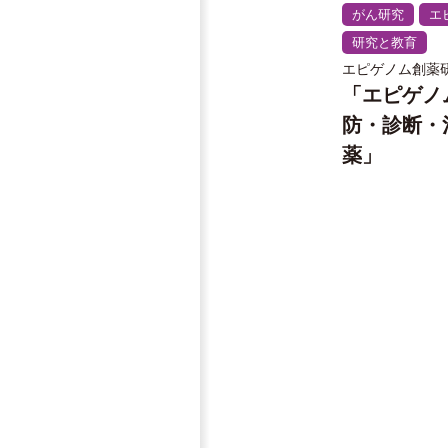
がん研究
エ
研究と教育
エピゲノム創薬研
「エピゲノ
防・診断・
薬」