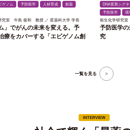
ピゲノム
予防医学
人材育成
創薬
DNA変異シグ
予防医学
環
究室 牛島 俊和 教授 ／ 星薬科大学 学長
衛生化学研究室
ム」でがんの未来を変える。予
予防医学の
治療をカバーする「エピゲノム創
究
一覧を見る
INTERVIEW