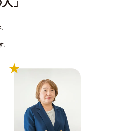
の⼈」
は、
す。