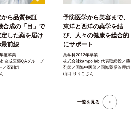
究から品質保証
予防医学から美容まで、
機合成の「目」で
東洋と西洋の薬学を結
安定した薬を届け
び、人々の健康を総合的
の最前線
にサポート
3年度卒業
薬学科2012年卒業
社 合成医薬QAグループ
株式会社kampo lab 代表取締役／薬
ー／薬剤師
剤師／国際中医師／国際薬膳管理師
ん
山口 りりこさん
一覧を見る