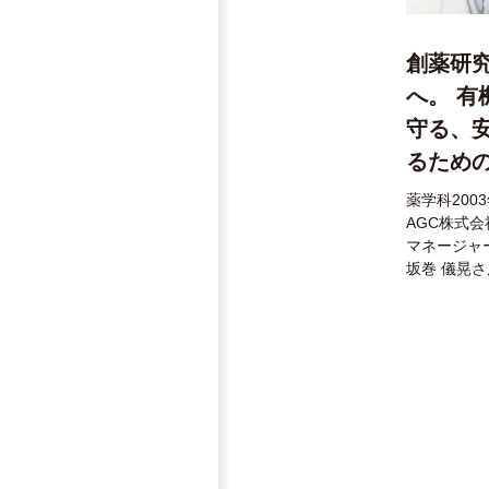
創薬研
へ。 有
守る、
るため
薬学科200
AGC株式会
マネージャ
坂巻 儀晃さ