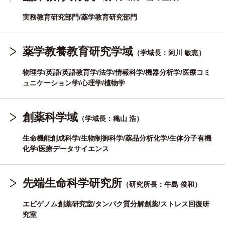
実務教育研究部門/薬学教育研究部門
薬学教養教育研究学域
（学域長：阿川 敏恵）
物理学/英語/英語教育学/法学/情報科学/機器分析学/医療コミ
ュニケーション学/心理学/植物学
創薬科学域
（学域長：穐山 浩）
生命機能創成科学/生物制御科学/薬品分析化学/生体分子有機
化学/医療データサイエンス
先端生命科学研究所
（研究所長：牛島 俊和）
エピゲノム創薬研究室/タンパク質分解創薬/ストレス回復研
究室