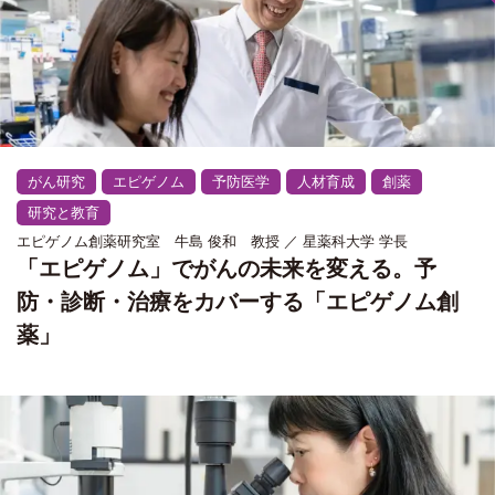
がん研究
エピゲノム
予防医学
人材育成
創薬
研究と教育
エピゲノム創薬研究室 牛島 俊和 教授 ／ 星薬科大学 学長
「エピゲノム」でがんの未来を変える。予
防・診断・治療をカバーする「エピゲノム創
薬」