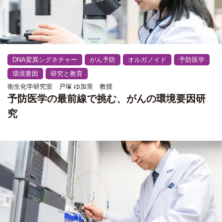
DNA変異シグネチャー
がん予防
オルガノイド
予防医学
環境要因
研究と教育
衛生化学研究室 戸塚 ゆ加里 教授
予防医学の最前線で挑む、がんの環境要因研
究