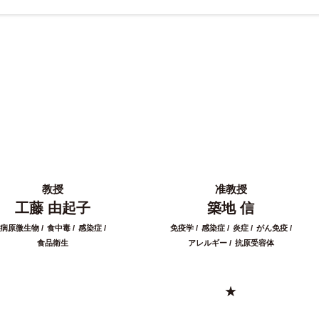
教授
准教授
工藤 由起子
築地 信
病原微生物
食中毒
感染症
免疫学
感染症
炎症
がん免疫
食品衛生
アレルギー
抗原受容体