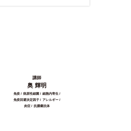
講師
奥 輝明
免疫
病原性細菌
細胞内寄生
免疫回避決定因子
アレルギー
炎症
抗腫瘍抗体