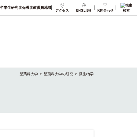
卒業生
研究者
保護者
教職員
地域
アクセス
ENGLISH
お問合わせ
検索
星薬科大学
>
星薬科大学の研究
>
微生物学