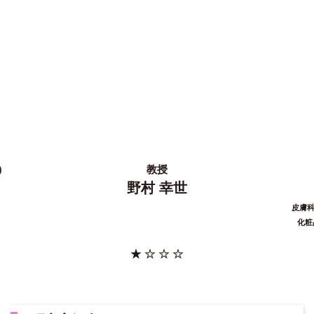
）
教授
野村 幸世
皮膚
化粧