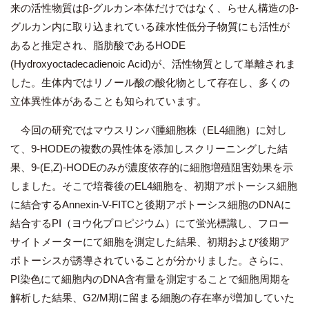
来の活性物質はβ-グルカン本体だけではなく、らせん構造のβ-
グルカン内に取り込まれている疎水性低分子物質にも活性が
あると推定され、脂肪酸であるHODE
(Hydroxyoctadecadienoic Acid)が、活性物質として単離されま
した。生体内ではリノール酸の酸化物として存在し、多くの
立体異性体があることも知られています。
今回の研究ではマウスリンパ腫細胞株（EL4細胞）に対し
て、9-HODEの複数の異性体を添加しスクリーニングした結
果、9-(E,Z)-HODEのみが濃度依存的に細胞増殖阻害効果を示
しました。そこで培養後のEL4細胞を、初期アポトーシス細胞
に結合するAnnexin-V-FITCと後期アポトーシス細胞のDNAに
結合するPI（ヨウ化プロピジウム）にて蛍光標識し、フロー
サイトメーターにて細胞を測定した結果、初期および後期ア
ポトーシスが誘導されていることが分かりました。さらに、
PI染色にて細胞内のDNA含有量を測定することで細胞周期を
解析した結果、G2/M期に留まる細胞の存在率が増加していた