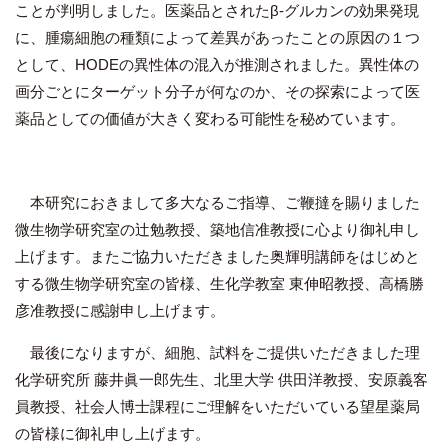
ことが判明しました。医薬品とされたβ-グルカンの効果発現
に、腫瘍細胞の種類によって差異があったことの原因の１つ
として、HODEの異性体の混入が推測されました。異性体の
画分ごとにターゲット分子が何なのか、その探索によって医
薬品としての価値が大きく変わる可能性を秘めています。
本研究におきまして多大なるご指導、ご鞭撻を賜りました
微生物学研究室の辻勉教授、築地信准教授に心より御礼申し
上げます。またご協力いただきました奥輝明講師をはじめと
する微生物学研究室の皆様、生化学教室 東伸昭教授、高橋勝
彦准教授に感謝申し上げます。
最後になりますが、細胞、試料をご提供いただきました理
化学研究所 藤井眞一郎先生、北里大学 供田洋教授、安原義客
員教授、社会人博士課程にご理解をいただいている望星薬局
の皆様に御礼申し上げます。