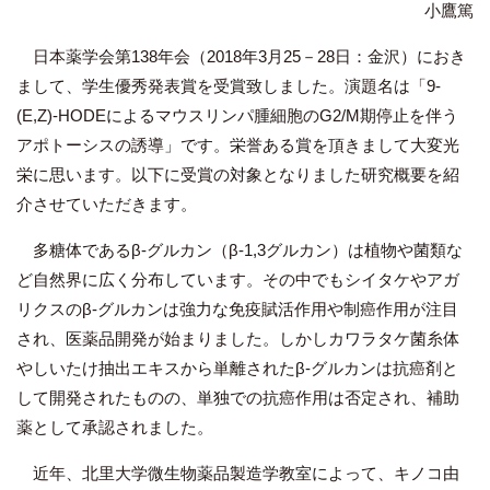
小鷹篤
日本薬学会第138年会（2018年3月25－28日：金沢）におき
まして、学生優秀発表賞を受賞致しました。演題名は「9-
(E,Z)-HODEによるマウスリンパ腫細胞のG2/M期停止を伴う
アポトーシスの誘導」です。栄誉ある賞を頂きまして大変光
栄に思います。以下に受賞の対象となりました研究概要を紹
介させていただきます。
多糖体であるβ-グルカン（β-1,3グルカン）は植物や菌類な
ど自然界に広く分布しています。その中でもシイタケやアガ
リクスのβ-グルカンは強力な免疫賦活作用や制癌作用が注目
され、医薬品開発が始まりました。しかしカワラタケ菌糸体
やしいたけ抽出エキスから単離されたβ-グルカンは抗癌剤と
して開発されたものの、単独での抗癌作用は否定され、補助
薬として承認されました。
近年、北里大学微生物薬品製造学教室によって、キノコ由