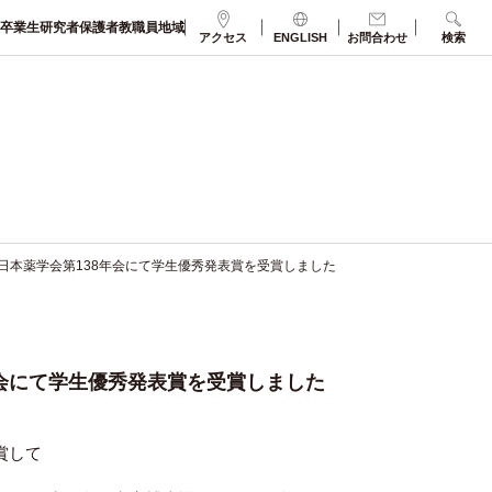
卒業生
研究者
保護者
教職員
地域
アクセス
ENGLISH
お問合わせ
検索
日本薬学会第138年会にて学生優秀発表賞を受賞しました
年会にて学生優秀発表賞を受賞しました
賞して