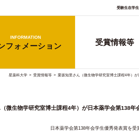
受験生
在学生
INFORMATION
受賞情報等
ンフォ
メーション
星薬科大学
>
受賞情報等
>
栗坂知里さん（微生物学研究室博士課程4年）が
（微生物学研究室博士課程4年）が日本薬学会第138
日本薬学会第138年会学生優秀発表賞を受