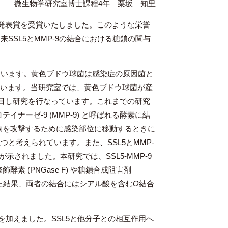
微生物学研究室博士課程4年 栗坂 知里
生優秀発表賞を受賞いたしました。このような栄誉
SL5とMMP-9の結合における糖鎖の関与
います。黄色ブドウ球菌は感染症の原因菌と
ています。当研究室では、黄色ブドウ球菌が産
るタンパク質群に着目し研究を行なっています。これまでの研究
ナーゼ-9 (MMP-9) と呼ばれる酵素に結
物を攻撃するために感染部位に移動するときに
と考えられています。また、SSL5とMMP-
示されました。本研究では、SSL5-MMP-9
 (PNGase F) や糖鎖合成阻害剤
用を調べた結果、両者の結合にはシアル酸を含む
O
結合
を加えました。SSL5と他分子との相互作用へ