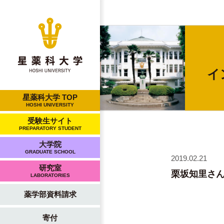
イ
星薬科大学 TOP
HOSHI UNIVERSITY
受験生サイト
PREPARATORY STUDENT
大学院
GRADUATE SCHOOL
2019.02.21
研究室
栗坂知里さん
LABORATORIES
薬学部資料請求
寄付