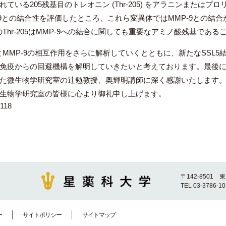
ている205残基目のトレオニン (Thr-205) をアラニンまたはプロリン
-9との結合性を評価したところ、これら変異体ではMMP-9との結
のThr-205はMMP-9への結合に関しても重要なアミノ酸残基であ
とMMP-9の相互作用をさらに解析していくとともに、新たなSSL5
免疫からの回避機構を解明していきたいと考えております。最後
た微生物学研究室の辻勉教授、奥輝明講師に深く感謝いたします
生物学研究室の皆様に心より御礼申し上げます。
118
〒142-8501 
TEL 03-3786-1
ー
サイトポリシー
サイトマップ