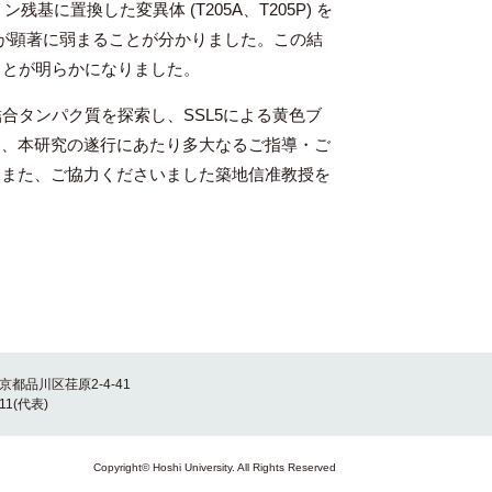
残基に置換した変異体 (T205A、T205P) を
合が顕著に弱まることが分かりました。この結
ることが明らかになりました。
結合タンパク質を探索し、SSL5による黄色ブ
に、本研究の遂行にあたり多大なるご指導・ご
。また、ご協力くださいました築地信准教授を
東京都品川区荏原2-4-41
011(代表)
Copyright© Hoshi University. All Rights Reserved