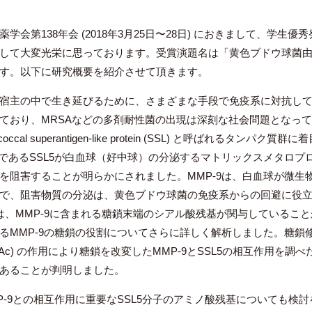
学会第138年会 (2018年3月25日〜28日) におきまして、学
して大変光栄に思っております。受賞演題名は「黄色ブドウ球菌由来S
す。以下に研究概要を紹介させて頂きます。
宿主の中で生き延びるために、さまざまな手段で免疫系に対抗して
ており、MRSAなどの多剤耐性菌の出現は深刻な社会問題となっ
ococcal superantigen-like protein (SSL) と呼ばれ
であるSSL5が白血球（好中球）の分泌するマトリックスメタロプロテイ
を阻害することが明らかにされました。MMP-9は、白血球が微生
で、阻害物質の分泌は、黄色ブドウ球菌の免疫系からの回避に役立つ
は、MMP-9に含まれる糖鎖末端のシアル酸残基が関与していることが
MMP-9の糖鎖の役割についてさらに詳しく解析しました。糖鎖修飾酵素
α-GalNAc) の作用により糖鎖を改変したMMP-9とSSL5の相互作
あることが判明しました。
-9との相互作用に重要なSSL5分子のアミノ酸残基についても検討