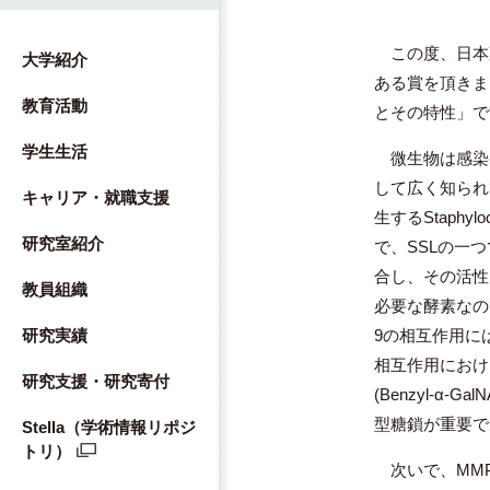
この度、日本薬
大学紹介
ある賞を頂きま
教育活動
とその特性」で
学生生活
微生物は感染
して広く知られ
キャリア・就職支援
生するStaphyl
研究室紹介
で、SSLの一つ
合し、その活性
教員組織
必要な酵素なの
9の相互作用に
研究実績
相互作用における
研究支援・研究寄付
(Benzyl-
型糖鎖が重要で
Stella（学術情報リポジ
トリ）
次いで、MMP