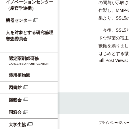
イノベーションセンター
の関与が示唆され
（産官学連携）
作製し、MMP
果より、SSL5
機器センター
今後、SSL5
人を対象とする研究倫理
ドウ球菌の宿主
審査委員会
鞭撻を賜りまし
はじめとする微
認定薬剤師研修
Post Views:
CAREER SUPPORT CENTER
薬用植物園
図書館
揺籃会
同窓会
プライバシーポリシ
大学生協