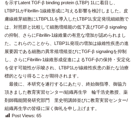
を示すLatent TGF-β binding protein (LTBP) 1Lに着目し、
LTBP1LがFibrillin-1線維形成に与える影響を検討しました。皮
膚線維芽細胞にLTBPL1Lを導入したLTBP1L安定発現細細胞で
は、対照群と比較して細胞増殖能の低下及びTGF-β signaling
の抑制、さらにFibrillin-1線維量の有意な増加が認められまし
た。これらのことから、LTBP1L発現の増加は線維性疾患の進
展要因である細胞の異常殖増殖並びにTGF-β signalingを抑制
し、さらにFibrillin-1線維形成促進によるTGF-βの保持・安定化
を促す可能性が示唆され、LTBP1Lが線維性疾患の新たな治療
標的となり得ることが期待されます。
最後に、本研究を遂行するにあたり、終始御指導、御協力
頂きました教育実習センター/組織再生学 輪千浩史教授、薬
剤師職能開発研究部門 里史明講師並びに教育実習センター/
組織再生学の皆様に深く御礼を申し上げます。
Post Views:
65