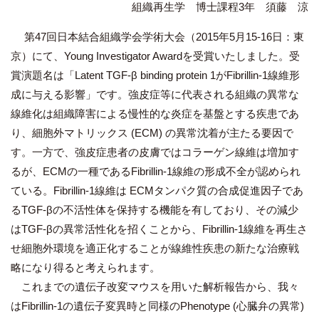
組織再生学 博士課程3年 須藤 涼
第47回日本結合組織学会学術大会（2015年5月15-16日：東
京）にて、Young Investigator Awardを受賞いたしました。受
賞演題名は「Latent TGF-β binding protein 1がFibrillin-1線維形
成に与える影響」です。強皮症等に代表される組織の異常な
線維化は組織障害による慢性的な炎症を基盤とする疾患であ
り、細胞外マトリックス (ECM) の異常沈着が主たる要因で
す。一方で、強皮症患者の皮膚ではコラーゲン線維は増加す
るが、ECMの一種であるFibrillin-1線維の形成不全が認められ
ている。Fibrillin-1線維は ECMタンパク質の合成促進因子であ
るTGF-βの不活性体を保持する機能を有しており、その減少
はTGF-βの異常活性化を招くことから、Fibrillin-1線維を再生さ
せ細胞外環境を適正化することが線維性疾患の新たな治療戦
略になり得ると考えられます。
これまでの遺伝子改変マウスを用いた解析報告から、我々
はFibrillin-1の遺伝子変異時と同様のPhenotype (心臓弁の異常)