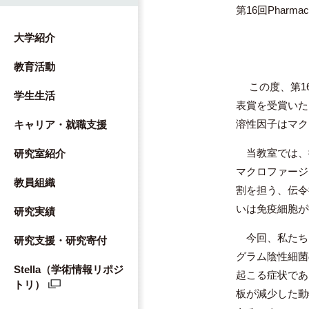
第16回Pharm
大学紹介
教育活動
この度、第16回
学生生活
表賞を受賞いた
溶性因子はマク
キャリア・就職支援
当教室では、
研究室紹介
マクロファージ
教員組織
割を担う、伝令
いは免疫細胞が
研究実績
今回、私たち
研究支援・研究寄付
グラム陰性細菌
Stella（学術情報リポジ
起こる症状であ
トリ）
板が減少した動