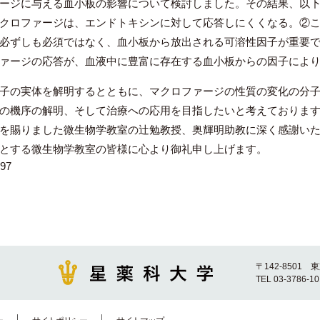
ージに与える血小板の影響について検討しました。その結果、以
クロファージは、エンドトキシンに対して応答しにくくなる。②
必ずしも必須ではなく、血小板から放出される可溶性因子が重要
ァージの応答が、血液中に豊富に存在する血小板からの因子によ
子の実体を解明するとともに、マクロファージの性質の変化の分子
の機序の解明、そして治療への応用を目指したいと考えておりま
を賜りました微生物学教室の辻勉教授、奥輝明助教に深く感謝いた
とする微生物学教室の皆様に心より御礼申し上げます。
97
〒142-8501 
TEL 03-3786-1