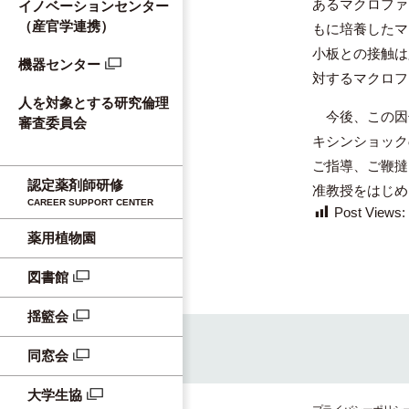
あるマクロファ
イノベーションセンター
（産官学連携）
もに培養したマ
小板との接触は
機器センター
対するマクロフ
人を対象とする研究倫理
今後、この因
審査委員会
キシンショック
ご指導、ご鞭撻
認定薬剤師研修
准教授をはじめ
CAREER SUPPORT CENTER
Post Views:
薬用植物園
図書館
揺籃会
同窓会
大学生協