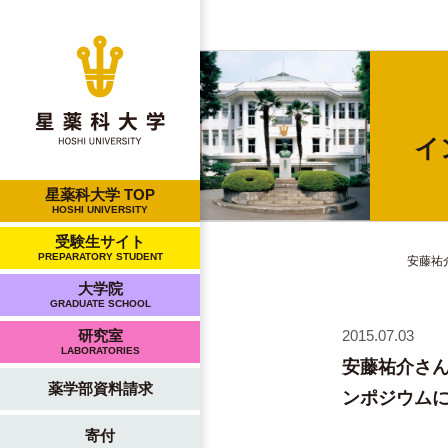
イ
星薬科大学 TOP
HOSHI UNIVERSITY
受験生サイト
PREPARATORY STUDENT
安藤祐
大学院
GRADUATE SCHOOL
2015.07.03
研究室
LABORATORIES
安藤祐介さん（
薬学部資料請求
ンポジウム
寄付