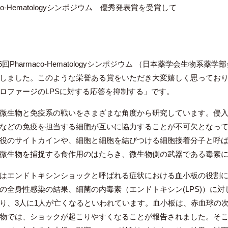
aco-Hematologyシンポジウム 優秀発表賞を受賞して
Pharmaco-Hematologyシンポジウム （日本薬学会生物系薬学
しました。このような栄誉ある賞をいただき大変嬉しく思ってお
ロファージのLPSに対する応答を抑制する」です。
微生物と免疫系の戦いをさまざまな角度から研究しています。侵入
などの免疫を担当する細胞が互いに協力することが不可欠となっ
役のサイトカインや、細胞と細胞を結びつける細胞接着分子と呼
微生物を捕捉する食作用のはたらき、微生物側の武器である毒素
はエンドトキシンショックと呼ばれる症状における血小板の役割に
の全身性感染の結果、細菌の内毒素（エンドトキシン(LPS)）に
り、3人に1人が亡くなるといわれています。血小板は、赤血球の
物では、ショックが起こりやすくなることが報告されました。そ