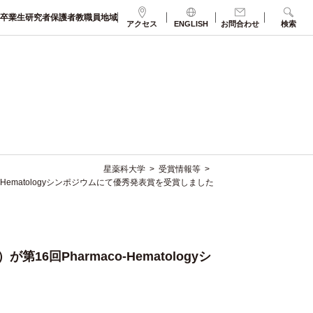
卒業生
研究者
保護者
教職員
地域
アクセス
ENGLISH
お問合わせ
検索
星薬科大学
>
受賞情報等
>
Hematologyシンポジウムにて優秀発表賞を受賞しました
回Pharmaco-Hematologyシ