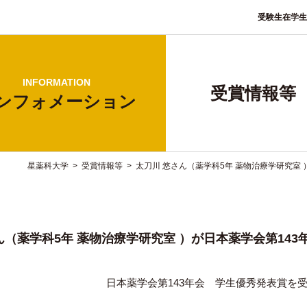
受験生
在学生
INFORMATION
受賞情報等
ンフォ
メーション
星薬科大学
>
受賞情報等
>
太刀川 悠さん（薬学科5年 薬物治療学研究室
ん（薬学科5年 薬物治療学研究室 ）が日本薬学会第14
日本薬学会第143年会 学生優秀発表賞を