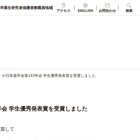
卒業生
研究者
保護者
教職員
地域
アクセス
ENGLISH
お問合わせ
検索
 ）が日本薬学会第143年会 学生優秀発表賞を受賞しました
3年会 学生優秀発表賞を受賞しました
受賞して