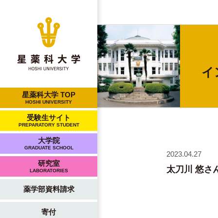
イ
星薬科大学 TOP
HOSHI UNIVERSITY
受験生サイト
PREPARATORY STUDENT
大学院
GRADUATE SCHOOL
2023.04.27
研究室
太刀川 悠さ
LABORATORIES
薬学部資料請求
寄付