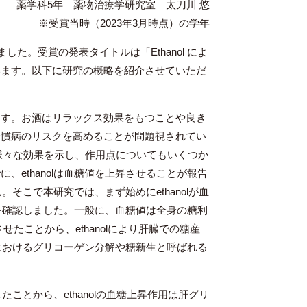
薬学科5年 薬物治療学研究室 太刀川 悠
※受賞当時（2023年3月時点）の学年
ました。受賞の発表タイトルは「Ethanol によ
います。以下に研究の概略を紹介させていただ
す。お酒はリラックス効果をもつことや良き
習慣病のリスクを高めることが問題視されてい
し様々な効果を示し、作用点についてもいくつか
ethanolは血糖値を上昇させることが報告
。そこで本研究では、まず始めにethanolが血
とを確認しました。一般に、血糖値は全身の糖利
せたことから、ethanolにより肝臓での糖産
臓におけるグリコーゲン分解や糖新生と呼ばれる
ことから、ethanolの血糖上昇作用は肝グリ