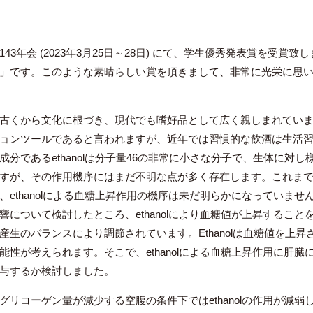
3年会 (2023年3月25日～28日) にて、学生優秀発表賞を受賞致し
」です。このような素晴らしい賞を頂きまして、非常に光栄に思
古くから文化に根づき、現代でも嗜好品として広く親しまれていま
ョンツールであると言われますが、近年では習慣的な飲酒は生活
成分であるethanolは分子量46の非常に小さな分子で、生体に対
すが、その作用機序にはまだ不明な点が多く存在します。これまでに、
ethanolによる血糖上昇作用の機序は未だ明らかになっていません
響について検討したところ、ethanolにより血糖値が上昇するこ
生のバランスにより調節されています。Ethanolは血糖値を上昇さ
能性が考えられます。そこで、ethanolによる血糖上昇作用に肝
与するか検討しました。
リコーゲン量が減少する空腹の条件下ではethanolの作用が減弱した