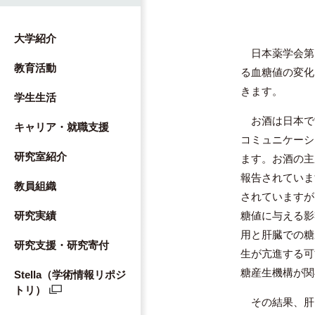
大学紹介
日本薬学会第14
教育活動
る血糖値の変化
きます。
学生生活
お酒は日本で
キャリア・就職支援
コミュニケーシ
研究室紹介
ます。お酒の主
報告されていま
教員組織
されていますが、
糖値に与える影
研究実績
用と肝臓での糖産
研究支援・研究寄付
生が亢進する可
糖産生機構が関
Stella（学術情報リポジ
トリ）
その結果、肝グ