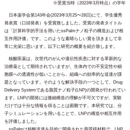
※受賞当時（2023年3月時点）の学年
日本薬学会第143年会(2023年3月25〜28日)にて、学生優秀
発表賞（口頭発表）を受賞致しました。受賞の発表タイトル
は「計算科学的手法を用いたssPalmナノ粒子の構造および相
互作用評価」です。このような素晴らしい賞を頂きまして非
常に光栄に思います。以下に研究の概要を紹介致します。
核酸医薬は、次世代のがんや遺伝性疾患に対する革新的な
治療薬として期待されていますが、生体内での不安定性や細
胞膜への透過性が低いことから、組織への効率的な送達が課
題となっています。そのような解決手段の一つとして、Drug
Delivery Systemである脂質ナノ粒子(LNP)の開発が行われてい
ます。LNPの開発には微細構造の理解が不可欠ですが、実験
だけでは十分な情報を得ることは困難です。本研究では、分
子シミュレーションを用いることで、LNPの構造や相互作用
を評価しました。
ssPalmは核酸送達を目的に開発された脂質様材料で、LNP