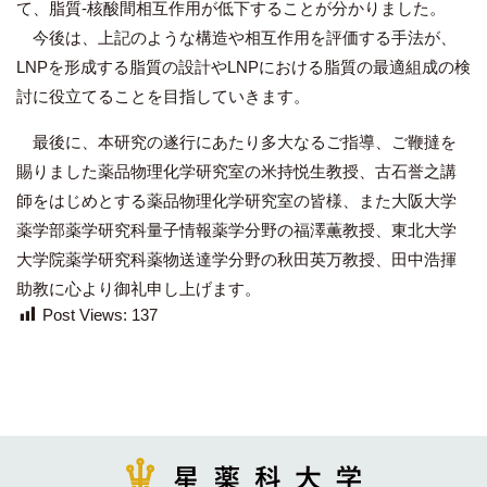
て、脂質-核酸間相互作用が低下することが分かりました。
今後は、上記のような構造や相互作用を評価する手法が、
LNPを形成する脂質の設計やLNPにおける脂質の最適組成の検
討に役立てることを目指していきます。
最後に、本研究の遂行にあたり多大なるご指導、ご鞭撻を
賜りました薬品物理化学研究室の米持悦生教授、古石誉之講
師をはじめとする薬品物理化学研究室の皆様、また大阪大学
薬学部薬学研究科量子情報薬学分野の福澤薫教授、東北大学
大学院薬学研究科薬物送達学分野の秋田英万教授、田中浩揮
助教に心より御礼申し上げます。
Post Views:
137