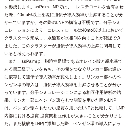
を形成します。ssPalm-LNPでは、コレステロールを含有させ
た際、40mol%以上を境に遺伝子導入効率が上昇することが分
かっていますが、その際のLNPの構造は不明です。分子シミ
ュレーションにより、コレステロールは40mol%以上において
クラスターを形成し、水酸基が水相側を向くことが確認でき
ました。このクラスターが遺伝子導入効率の上昇に関与して
いると考えられます。
また、ssPalmは、脂溶性足場であるオレイン酸と親水基で
ある第三級アミンをもち、その間をつなぐリンカー部の違い
に依存して遺伝子導入効率が変化します。リンカー部へのベ
ンゼン環の導入は、遺伝子導入効率を上昇させることが分か
っています。分子シミュレーションによる相互作用解析の結
果、リンカー部にベンゼン環をもつ脂質を用いた際のLNP
は、ベンゼン環をもたない脂質を用いたLNPと比較して、LNP
内部における脂質-脂質間相互作用が大きいことが分かりまし
た。また核酸をLNPに添加した際、ベンゼン環の導入によっ