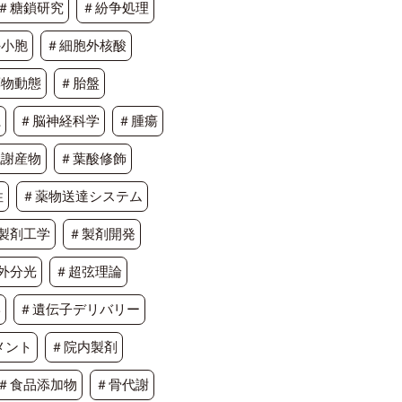
＃糖鎖研究
＃紛争処理
外小胞
＃細胞外核酸
薬物動態
＃胎盤
系
＃脳神経科学
＃腫瘍
代謝産物
＃葉酸修飾
性
＃薬物送達システム
製剤工学
＃製剤開発
外分光
＃超弦理論
学
＃遺伝子デリバリー
メント
＃院内製剤
＃食品添加物
＃骨代謝