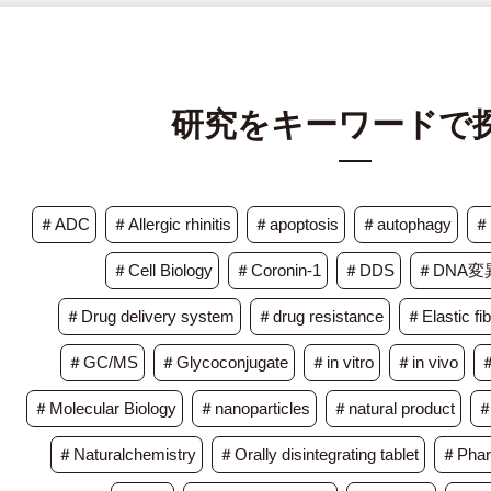
研究をキーワードで
＃ADC
＃Allergic rhinitis
＃apoptosis
＃autophagy
＃B
＃Cell Biology
＃Coronin-1
＃DDS
＃DNA
＃Drug delivery system
＃drug resistance
＃Elastic fib
＃GC/MS
＃Glycoconjugate
＃in vitro
＃in vivo
＃Molecular Biology
＃nanoparticles
＃natural product
＃
＃Naturalchemistry
＃Orally disintegrating tablet
＃Pharm