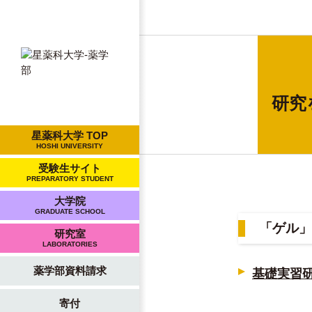
研究
星薬科大学 TOP
HOSHI UNIVERSITY
受験生サイト
PREPARATORY STUDENT
大学院
GRADUATE SCHOOL
「ゲル」
研究室
LABORATORIES
薬学部資料請求
基礎実習
寄付