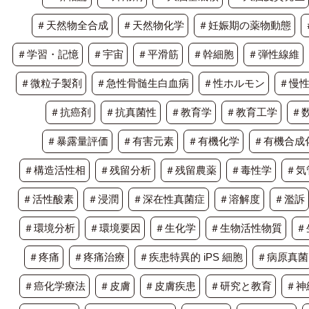
＃天然物全合成
＃天然物化学
＃妊娠期の薬物動態
＃学習・記憶
＃宇宙
＃平滑筋
＃幹細胞
＃弾性線維
＃微粒子製剤
＃急性骨髄生白血病
＃性ホルモン
＃慢
＃抗癌剤
＃抗真菌性
＃教育学
＃教育工学
＃
＃暴露量評価
＃有害元素
＃有機化学
＃有機合成
＃構造活性相
＃残留分析
＃残留農薬
＃毒性学
＃気
＃活性酸素
＃浸潤
＃深在性真菌症
＃溶解度
＃濫訴
＃環境分析
＃環境要因
＃生化学
＃生物活性物質
＃
＃疼痛
＃疼痛治療
＃疾患特異的 iPS 細胞
＃病原真菌
＃癌化学療法
＃皮膚
＃皮膚疾患
＃研究と教育
＃神