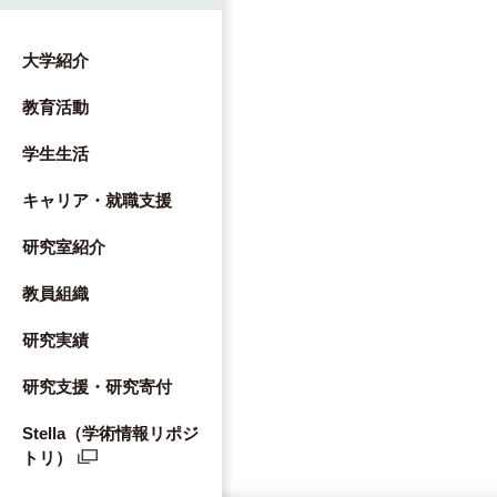
大学紹介
教育活動
学生生活
キャリア・就職支援
講師
講師
研究室紹介
﨑 真裕
酒井（牛久保）裕子
教員組織
薬物依存
アルコール
ルシウム動態
研究実績
研究支援・研究寄付
Stella（学術情報リポジ
トリ）