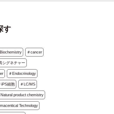
探す
iochemistry
＃cancer
変異シグネチャー
er
＃Endocrinology
＃iPS細胞
＃LC/MS
Natural product chemistry
acentical Technology