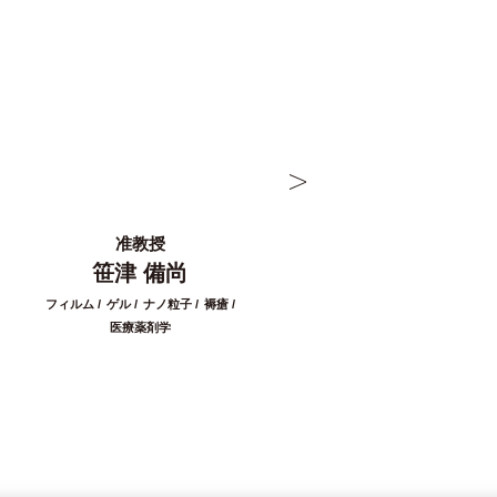
准教授
講師
笹津 備尚
高橋 万紀
フィルム
ゲル
ナノ粒子
褥瘡
有機合成化学
医療薬剤学