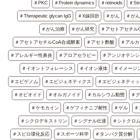
＃PKC
＃Protein dynamics
＃retinoids
＃Stru
＃Therapeutic glycan IgG
＃X線回折
＃がん
＃がん
＃がん治療
＃がん研究
＃アセトアセチルC
＃アセトアセチルCoA合成酵素
＃アセト酢酸
＃アルカ
＃アレルギー性鼻炎
＃アロアセラピー
＃アンジオテンシ
＃イオントフォレーシス
＃イオン液体
＃イメージ
＃エピゲノム
＃エピジェネティクス
＃エピジェネティッ
＃オピオイド
＃オルガノイド
＃カルシウム動態
＃
＃ケモカイン
＃ゲフィチニブ耐性
＃ゲル
＃
＃シクロデキストリン
＃シグナル伝達
＃シトクロム 
＃スピロ環化反応
＃スポーツ科学
＃タンパク質分解