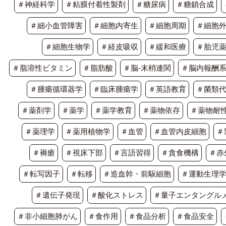
＃神経科学
＃粘膜付着性製剤
＃糖尿病
＃糖鎖合成
＃細小血管障害
＃細胞内寄生
＃細胞周期
＃細胞
＃細胞生物学
＃経皮吸収
＃緩和医療
＃胎児
＃脂溶性ビタミン
＃脂肪酸
＃脳-末梢連関
＃脳内報酬
＃腫瘍循環器学
＃臨床腫瘍学
＃英語教育
＃菌類
＃薬剤学
＃薬学
＃薬学教育
＃薬物依存
＃薬物耐
＃薬理学
＃薬用植物学
＃血管
＃血管内皮細胞
＃
＃褥瘡
＃視床下部
＃言語習得
＃貪食機構
＃赤
＃転写因子
＃転移
＃造血幹・前駆細胞
＃運動生理
＃遺伝子発現
＃酸化ストレス
＃量子エンタングル
＃非小細胞肺がん
＃食作用
＃食品分析
＃食品安全