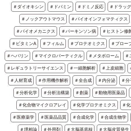
＃ダイオキシン
＃ドパミン
＃ドミノ反応
＃ドラッ
＃ノックアウトマウス
＃バイオインフォマティクス
＃バイオメカニクス
＃パーキンソン病
＃ヒストン修
＃ビタミンA
＃フィルム
＃プロテオミクス
＃プロー
＃ヘパリン
＃マイクロパーティクル
＃メタボローム
＃
＃レギュラトリーサイエンス
＃一細胞解析
＃上皮細胞
＃人材育成
＃作用機作解析
＃全合成
＃内分泌
＃分
＃分析化学
＃分析法構築
＃創薬
＃動物用医薬品
＃化合物マイクロアレイ
＃化学プロテオミクス
＃化
＃医療薬学
＃医薬品品質
＃合成化学
＃合成生物学
＃堺相論
＃外用剤
＃大脳基底核
＃大脳皮質発生