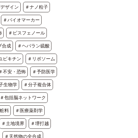
グデザイン
＃ナノ粒子
＃バイオマーカー
飾
＃ビスフェノール
ブ合成
＃ヘパラン硫酸
ユビキチン
＃リポソーム
＃不安・恐怖
＃予防医学
子生物学
＃分子複合体
＃包括脳ネットワーク
粧料
＃医療薬剤学
＃土地境界
＃堺打越
＃天然物の全合成