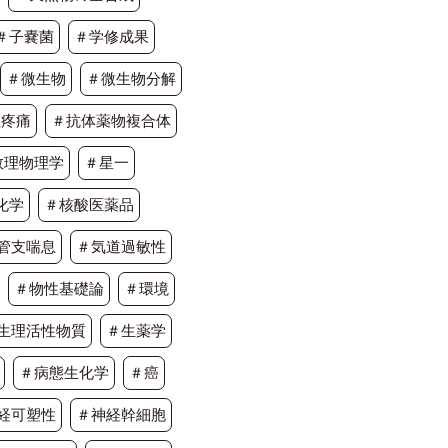
＃子嚢菌
＃学修成果
＃微生物
＃微生物分解
性疼痛
＃抗体薬物複合体
数理物理学
＃星一
化学
＃核酸医薬品
管支喘息
＃気道過敏性
＃物性基礎論
＃環境
生理活性物質
＃生薬学
＃病態生化学
＃癌
経可塑性
＃神経幹細胞