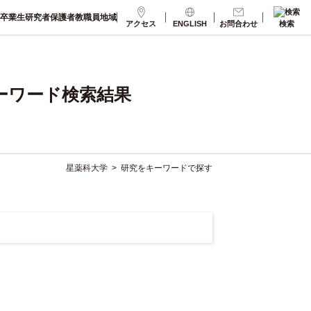
卒業生
研究者
保護者
教職員
地域
アクセス
ENGLISH
お問合わせ
検索
ーワード検索結果
星薬科大学
>
研究をキーワードで探す