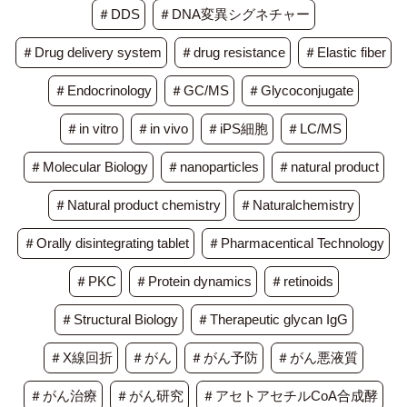
＃DDS
＃DNA変異シグネチャー
＃Drug delivery system
＃drug resistance
＃Elastic fiber
＃Endocrinology
＃GC/MS
＃Glycoconjugate
＃in vitro
＃in vivo
＃iPS細胞
＃LC/MS
＃Molecular Biology
＃nanoparticles
＃natural product
＃Natural product chemistry
＃Naturalchemistry
＃Orally disintegrating tablet
＃Pharmacentical Technology
＃PKC
＃Protein dynamics
＃retinoids
＃Structural Biology
＃Therapeutic glycan IgG
＃X線回折
＃がん
＃がん予防
＃がん悪液質
＃がん治療
＃がん研究
＃アセトアセチルCoA合成酵