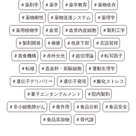
＃薬剤学
＃薬学
＃薬学教育
＃薬物依存
＃薬物耐性
＃薬物送達システム
＃薬理学
＃薬用植物学
＃血管
＃血管内皮細胞
＃製剤工学
＃製剤開発
＃褥瘡
＃視床下部
＃言語習得
＃貪食機構
＃赤外分光
＃超弦理論
＃転写因子
＃転移
＃造血幹・前駆細胞
＃運動生理学
＃遺伝子デリバリー
＃遺伝子発現
＃酸化ストレス
＃量子エンタングルメント
＃院内製剤
＃非小細胞肺がん
＃食作用
＃食品分析
＃食品安全
＃食品添加物
＃骨代謝