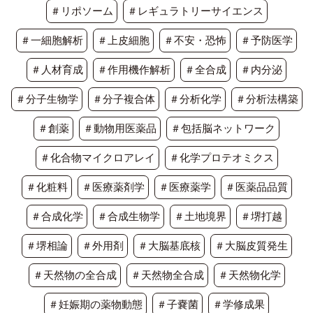
＃リポソーム
＃レギュラトリーサイエンス
＃一細胞解析
＃上皮細胞
＃不安・恐怖
＃予防医学
＃人材育成
＃作用機作解析
＃全合成
＃内分泌
＃分子生物学
＃分子複合体
＃分析化学
＃分析法構築
＃創薬
＃動物用医薬品
＃包括脳ネットワーク
＃化合物マイクロアレイ
＃化学プロテオミクス
＃化粧料
＃医療薬剤学
＃医療薬学
＃医薬品品質
＃合成化学
＃合成生物学
＃土地境界
＃堺打越
＃堺相論
＃外用剤
＃大脳基底核
＃大脳皮質発生
＃天然物の全合成
＃天然物全合成
＃天然物化学
＃妊娠期の薬物動態
＃子嚢菌
＃学修成果