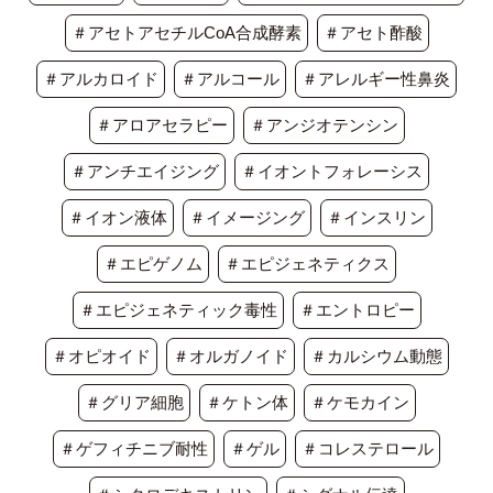
＃アセトアセチルCoA合成酵素
＃アセト酢酸
＃アルカロイド
＃アルコール
＃アレルギー性鼻炎
＃アロアセラピー
＃アンジオテンシン
＃アンチエイジング
＃イオントフォレーシス
＃イオン液体
＃イメージング
＃インスリン
＃エピゲノム
＃エピジェネティクス
＃エピジェネティック毒性
＃エントロピー
＃オピオイド
＃オルガノイド
＃カルシウム動態
＃グリア細胞
＃ケトン体
＃ケモカイン
＃ゲフィチニブ耐性
＃ゲル
＃コレステロール