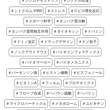
＃シクロデキストリン
＃シグナル伝達
＃シトクロム P450
＃ストレス
＃スピロ環化反応
＃スポーツ科学
＃タンパク質分解
＃タンパク質間相互作用
＃ダイオキシン
＃ドパミン
＃ドミノ反応
＃ドラッグデザイン
＃ナノ粒子
＃ノックアウトマウス
＃バイオインフォマティクス
＃バイオマーカー
＃バイオメカニクス
＃パーキンソン病
＃ヒストン修飾
＃ビスフェノール
＃ビタミンA
＃フィルム
＃プロテオミクス
＃プローブ合成
＃ヘパラン硫酸
＃ヘパリン
＃マイクロパーティクル
＃メタボローム
＃ユビキチン