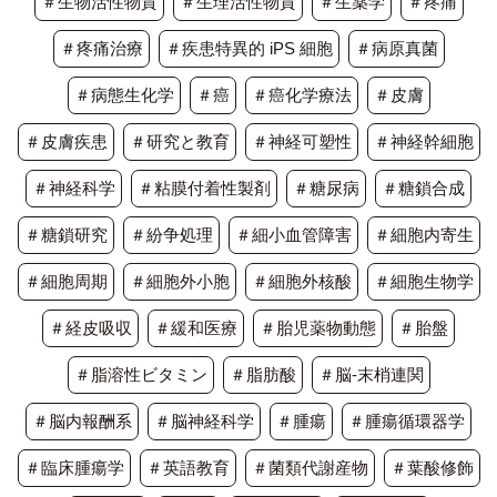
＃生物活性物質
＃生理活性物質
＃生薬学
＃疼痛
＃疼痛治療
＃疾患特異的 iPS 細胞
＃病原真菌
＃病態生化学
＃癌
＃癌化学療法
＃皮膚
＃皮膚疾患
＃研究と教育
＃神経可塑性
＃神経幹細胞
＃神経科学
＃粘膜付着性製剤
＃糖尿病
＃糖鎖合成
＃糖鎖研究
＃紛争処理
＃細小血管障害
＃細胞内寄生
＃細胞周期
＃細胞外小胞
＃細胞外核酸
＃細胞生物学
＃経皮吸収
＃緩和医療
＃胎児薬物動態
＃胎盤
＃脂溶性ビタミン
＃脂肪酸
＃脳-末梢連関
＃脳内報酬系
＃脳神経科学
＃腫瘍
＃腫瘍循環器学
＃臨床腫瘍学
＃英語教育
＃菌類代謝産物
＃葉酸修飾