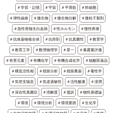
＃学習・記憶
＃宇宙
＃平滑筋
＃幹細胞
＃弾性線維
＃微生物
＃微生物分解
＃微粒子製剤
＃急性骨髄生白血病
＃性ホルモン
＃慢性疼痛
＃抗体薬物複合体
＃抗癌剤
＃抗真菌性
＃教育学
＃教育工学
＃数理物理学
＃星一
＃暴露量評価
＃有害元素
＃有機化学
＃有機合成化学
＃核酸医薬品
＃構造活性相
＃残留分析
＃残留農薬
＃毒性学
＃気管支喘息
＃気道過敏性
＃活性酸素
＃浸潤
＃深在性真菌症
＃溶解度
＃濫訴
＃物性基礎論
＃環境
＃環境分析
＃環境要因
＃生化学