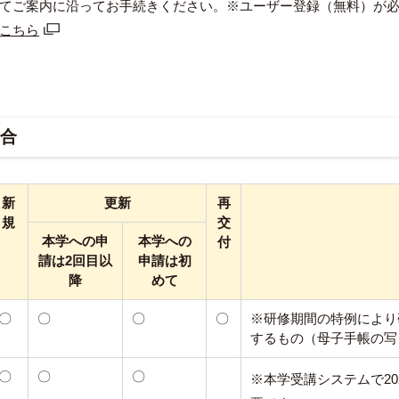
てご案内に沿ってお手続きください。※ユーザー登録（無料）が
こちら
合
新
更新
再
規
交
本学への申
本学への
付
請は2回目以
申請は初
降
めて
〇
〇
〇
〇
※研修期間の特例により
するもの（母子手帳の写
〇
〇
〇
※本学受講システムで2