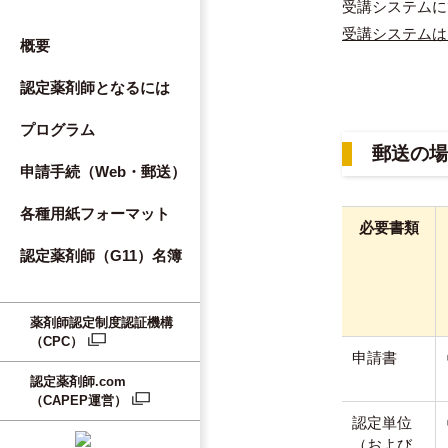
受講システムに
受講システムは
概要
認定薬剤師となるには
プログラム
郵送の場
申請手続（Web・郵送）
各種用紙フォーマット
必要書類
認定薬剤師（G11）名簿
薬剤師認定制度認証機構
（CPC）
申請書
認定薬剤師.com
（CAPEP運営）
認定単位
（および