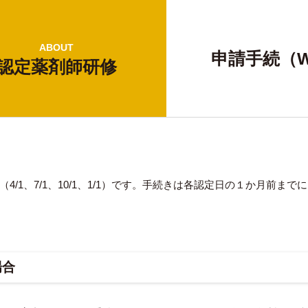
ABOUT
申請手続（W
認定薬剤師研修
4/1、7/1、10/1、1/1）です。手続きは各認定日の１か月前ま
場合