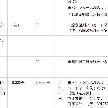
要です。
※バインダーの場合は、
※受講証明書はお持ちの
〇
（注）
〇
※認定薬剤師IDカード
（注）前回の写真から変
〇
〇
※初回認定日が確認でき
12,
10,000円
10,000円
5,
※ネット振込の場合は、
00
00
ョットを、印刷またはP
0円
0
【振り込み先】
円
みずほ銀行 荏原支店
口座番号：（普）801878