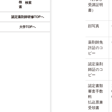
検索
受講証明
書）
認定薬剤師研修TOPへ
顔写真
大学TOPへ
薬剤師免
許証のコ
ピー
認定薬剤
師証のコ
ピー
認定書類
審査手数
料
払込票兼
受領書