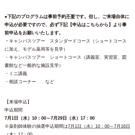
●下記のプログラムは事前予約
不要
です。但し、ご来場自体に
申込が必要ですので、必ず下記
【申込はこちらから
】
より
事
前
申込をお願いいたします。
・
キャンパスツアー スタンダードコース（ショートコース
に加え、モデル薬局等を見学）
・キャンパスツアー ショートコース（講義室、実習室、図
書館など一般的な施設見学）
・ミニ講義
・相談コーナー など
【来場申込】
申込期間
7
月
1
日（
水
）
10
：
00
～
7
月
29
日
（
水
）
17
：
00
※薬剤師体験の抽選申込期間は
7
月
1
日（
水
）
10
：
00
～
7
月
16
日
（
木
）
17
：
00