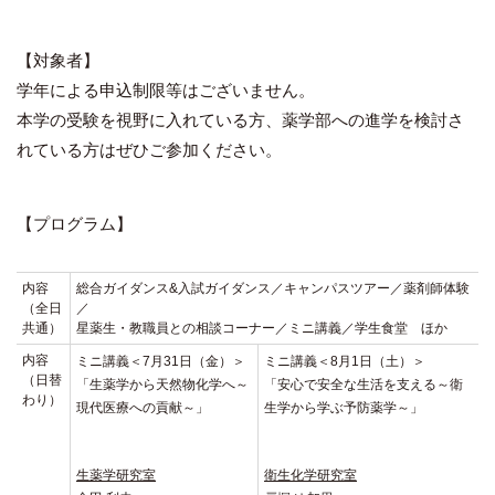
【対象者】
学年による申込制限等はございません。
本学の受験を視野に入れている方、薬学部への進学を検討さ
れている方はぜひご参加ください。
【プログラム】
内容
総合ガイダンス&入試ガイダンス／キャンパスツアー／薬剤師体験
（全日
／
共通）
星薬生・教職員との相談コーナー／ミニ講義／学生食堂 ほか
内容
ミニ講義＜7月31日（金）＞
ミニ講義＜8月1日（土）＞
（日替
「生薬学から天然物化学へ～
「安心で安全な生活を支える～衛
わり）
現代医療への貢献～」
生学から学ぶ予防薬学～」
生薬学研究室
衛生化学研究室