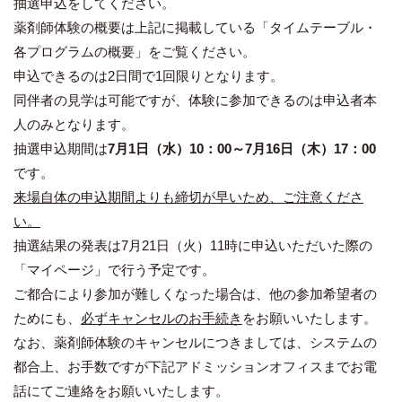
抽選申込をしてください。
薬剤師体験の概要は上記に掲載している「タイムテーブル・
各プログラムの概要」をご覧ください。
申込できるのは2日間で1回限りとなります。
同伴者の見学は可能ですが、体験に参加できるのは申込者本
人のみとなります。
抽選申込期間は
7
月
1
日（
水
）
10
：
00
～
7
月
16
日
（
木
）
17
：
00
です。
来場自体の申込期間よりも締切が早いため、ご注意くださ
い。
抽選結果の発表は7月21日（火）11時に申込いただいた際の
「マイページ」で行う予定です。
ご都合により参加が難しくなった場合は、他の参加希望者の
ためにも、
必ず
キャンセルのお手続き
をお願いいたします。
なお、薬剤師体験のキャンセルにつきましては、システムの
都合上、お手数ですが下記アドミッションオフィスまでお電
話にてご連絡をお願いいたします。