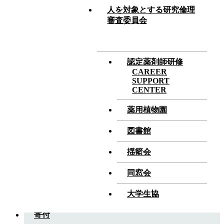
イノベーションセンター（産官学連携）
人を対象とする研究倫理
審査委員会
機器センター
人を対象とする研究倫理審査委員会
認定薬剤師研修
CAREER
SUPPORT
星薬科大学 TOP
HOSHI UNIVERSITY
CENTER
薬用植物園
受験生サイト
PREPARATORY STUDENT
図書館
大学院
GRADUATE SCHOOL
揺籃会
研究室
LABORATORIES
同窓会
薬学部資料請求
大学生協
寄付