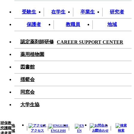
受験生
在学生
卒業生
研究者
保護者
教職員
地域
認定薬剤師研修
CAREER SUPPORT CENTER
薬用植物園
図書館
揺籃会
同窓会
大学生協
卒
研
保
教
地
業
究
護
職
域
アクセス
お問合わせ
検索
ENGLISH
EN
生
者
者
員