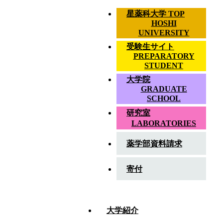
星薬科大学 TOP
HOSHI
UNIVERSITY
受験生サイト
PREPARATORY
STUDENT
大学院
GRADUATE
SCHOOL
研究室
LABORATORIES
薬学部資料請求
ア
寄付
ク
ENGLISH
EN
セ
大学紹介
ス