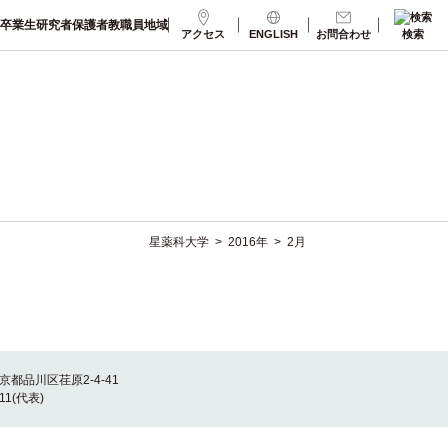
卒業生
研究者
保護者
教職員
地域
アクセス
ENGLISH
お問合わせ
検索
星薬科大学
>
>
2月
2016年
東京都品川区荏原2-4-41
011(代表)