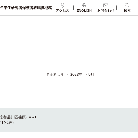
卒業生
研究者
保護者
教職員
地域
アクセス
ENGLISH
お問合わせ
検索
星薬科大学
>
>
9月
2023年
東京都品川区荏原2-4-41
011(代表)