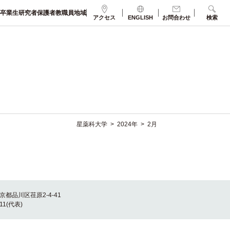
卒業生
研究者
保護者
教職員
地域
アクセス
ENGLISH
お問合わせ
検索
星薬科大学
>
>
2月
2024年
東京都品川区荏原2-4-41
011(代表)