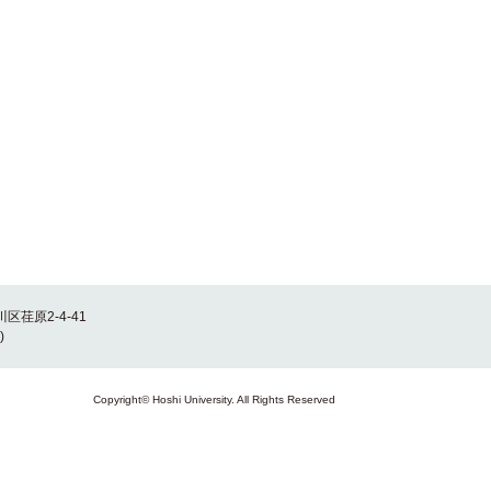
川区荏原2-4-41
)
Copyright© Hoshi University. All Rights Reserved