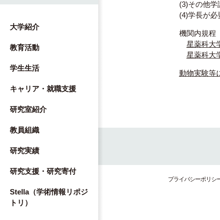
(3)その他
(4)学長が
大学紹介
機関内規程
星薬科大
教育活動
星薬科大
学生生活
動物実験等
キャリア・就職支援
研究室紹介
教員組織
研究実績
研究支援・研究寄付
プライバシーポリシ
Stella（学術情報リポジ
トリ）