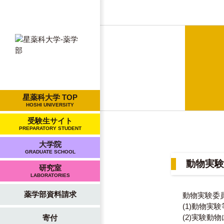
星薬科大学 TOP
HOSHI UNIVERSITY
受験生サイト
PREPARATORY STUDENT
大学院
GRADUATE SCHOOL
動物実験
研究室
LABORATORIES
薬学部資料請求
動物実験委
(1)動物
(2)実験
寄付