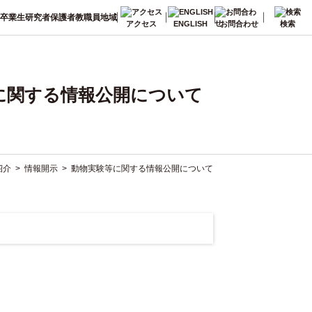
卒業生
研究者
保護者
教職員
地域
アクセス
ENGLISH
お問合わせ
検索
に関する情報公開について
紹介
>
情報開示
>
動物実験等に関する情報公開について