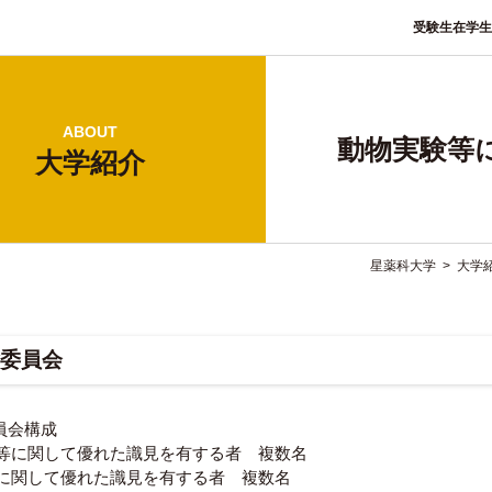
受験生
在学生
ABOUT
動物実験等
大学紹介
星薬科大学
>
大学
委員会
員会構成
実験等に関して優れた識見を有する者 複数名
動物に関して優れた識見を有する者 複数名