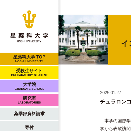
イ
星薬科大学 TOP
HOSHI UNIVERSITY
受験生サイト
PREPARATORY STUDENT
大学院
GRADUATE SCHOOL
2025.01.27
研究室
チュラロンコ
LABORATORIES
薬学部資料請求
本学の国際学術
寄付
学から表敬訪問