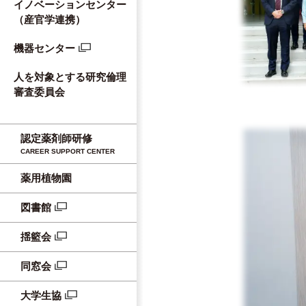
イノベーションセンター
（産官学連携）
機器センター
人を対象とする研究倫理
審査委員会
認定薬剤師研修
CAREER SUPPORT CENTER
薬用植物園
図書館
揺籃会
同窓会
大学生協