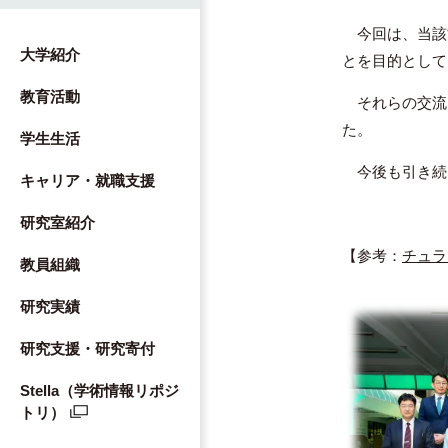
今回は、当該
大学紹介
とを目的として
教育活動
それらの交流
た。
学生生活
今後も引き続
キャリア・就職支援
研究室紹介
【参考：
チュラ
教員組織
研究実績
研究支援・研究寄付
Stella（学術情報リポジ
トリ）