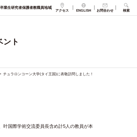
卒業生
研究者
保護者
教職員
地域
アクセス
ENGLISH
お問合わせ
検索
ベント
>
チュラロンコーン大学(タイ王国)に表敬訪問しました！
、叶国際学術交流委員長含め計5人の教員が本