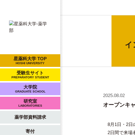
イ
星薬科大学 TOP
HOSHI UNIVERSITY
受験生サイト
PREPARATORY STUDENT
大学院
GRADUATE SCHOOL
2025.08.02
研究室
オープンキ
LABORATORIES
薬学部資料請求
8月1日・2日
寄付
2日間で来場者