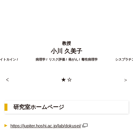
教授
小川 久美子
イトカイン
病理学
リスク評価
発がん
毒性病理学
シスプラチ
研究室ホームページ
https://jupiter.hoshi.ac.jp/lab/dokusei/