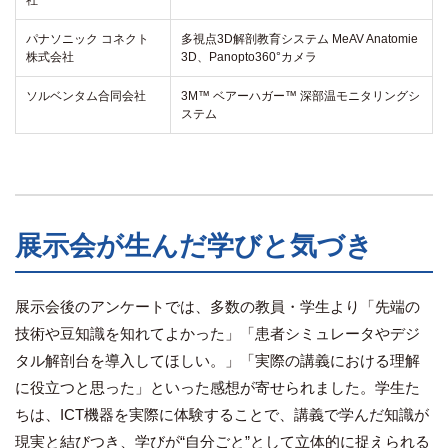
社
パナソニック コネクト
多視点3D解剖教育システム MeAV Anatomie
株式会社
3D、Panopto360°カメラ
ソルベンタム合同会社
3M™ ベアーハガー™ 深部温モニタリングシ
ステム
展示会が生んだ学びと気づき
展示会後のアンケートでは、多数の教員・学生より「先端の
技術や豆知識を知れてよかった」「患者シミュレータやデジ
タル解剖台を導入してほしい。」「実際の講義における理解
に役立つと思った」といった感想が寄せられました。学生た
ちは、ICT機器を実際に体験することで、講義で学んだ知識が
現実と結びつき、学びが“自分ごと”として立体的に捉えられる