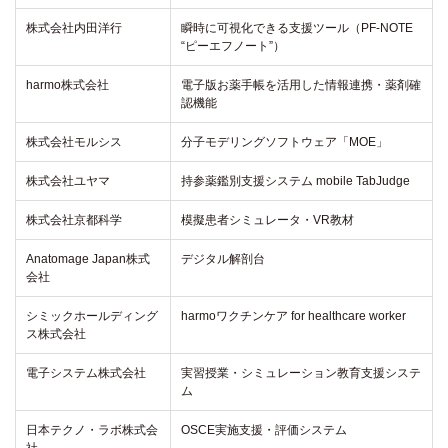
株式会社内田洋行
瞬時に可視化できる支援ツール（PF-NOTE
“ピーエフノート”）
harmo株式会社
電子版お薬手帳を活用した情報連携・薬剤確
認機能
株式会社モルシス
分子モデリングソフトウェア「MOE」
株式会社ユヤマ
持参薬鑑別支援システム mobile TabJudge
株式会社京都科学
模擬患者シミュレータ・VR教材
Anatomage Japan株式
デジタル解剖台
会社
シミックホールディング
harmoワクチンケア for healthcare worker
ス株式会社
電子システム株式会社
実習授業・シミュレーション教育支援システ
ム
日本テクノ・ラボ株式会
OSCE実施支援・評価システム