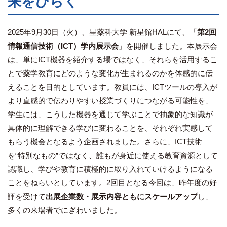
来をひらく
2025年9月30日（火）、星薬科大学 新星館HALにて、「
第2回
情報通信技術（ICT）学内展示会
」を開催しました。本展示会
は、単にICT機器を紹介する場ではなく、それらを活用するこ
とで薬学教育にどのような変化が生まれるのかを体感的に伝
えることを目的としています。教員には、ICTツールの導入が
より直感的で伝わりやすい授業づくりにつながる可能性を、
学生には、こうした機器を通じて学ぶことで抽象的な知識が
具体的に理解できる学びに変わることを、それぞれ実感して
もらう機会となるよう企画されました。さらに、ICT技術
を“特別なもの”ではなく、誰もが身近に使える教育資源として
認識し、学びや教育に積極的に取り入れていけるようになる
ことをねらいとしています。2回目となる今回は、昨年度の好
評を受けて
出展企業数・展示内容ともにスケールアップ
し、
多くの来場者でにぎわいました。