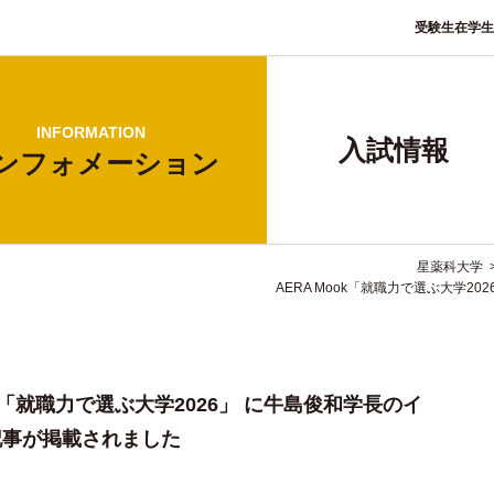
受験生
在学生
INFORMATION
入試情報
ンフォ
メーション
星薬科大学
AERA Mook「就職力で選ぶ大学
ok「就職力で選ぶ大学2026」 に牛島俊和学長のイ
記事が掲載されました