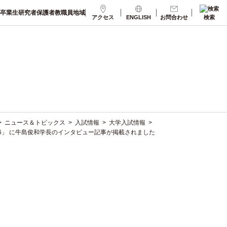
卒業生
研究者
保護者
教職員
地域
アクセス
ENGLISH
お問合わせ
検索
>
ニュース＆トピックス
>
入試情報
>
大学入試情報
>
2026」 に牛島俊和学長のインタビュー記事が掲載されました