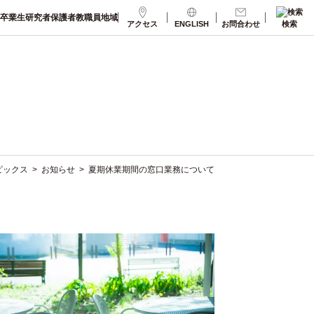
卒業生
研究者
保護者
教職員
地域
アクセス
ENGLISH
お問合わせ
検索
ピックス
>
お知らせ
>
夏期休業期間の窓口業務について