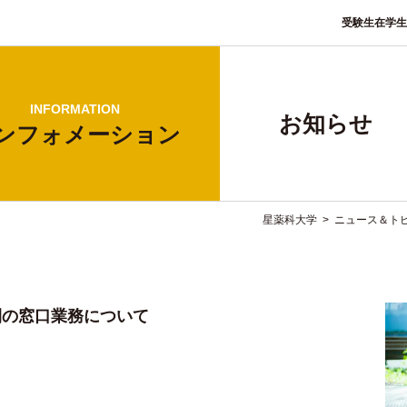
受験生
在学生
INFORMATION
お知らせ
ンフォ
メーション
星薬科大学
>
ニュース＆ト
間の窓口業務について