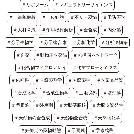
＃リポソーム
＃レギュラトリーサイエンス
＃一細胞解析
＃上皮細胞
＃不安・恐怖
＃予防医学
＃人材育成
＃作用機作解析
＃全合成
＃内分泌
＃分子生物学
＃分子複合体
＃分析化学
＃分析法構築
＃創薬
＃動物用医薬品
＃包括脳ネットワーク
＃化合物マイクロアレイ
＃化学プロテオミクス
＃化粧料
＃医療薬剤学
＃医療薬学
＃医薬品品質
＃合成化学
＃合成生物学
＃土地境界
＃堺打越
＃堺相論
＃外用剤
＃大脳基底核
＃大脳皮質発生
＃天然物の全合成
＃天然物全合成
＃天然物化学
＃妊娠期の薬物動態
＃子嚢菌
＃学修成果