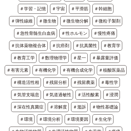
＃学習・記憶
＃宇宙
＃平滑筋
＃幹細胞
＃弾性線維
＃微生物
＃微生物分解
＃微粒子製剤
＃急性骨髄生白血病
＃性ホルモン
＃慢性疼痛
＃抗体薬物複合体
＃抗癌剤
＃抗真菌性
＃教育学
＃教育工学
＃数理物理学
＃星一
＃暴露量評価
＃有害元素
＃有機化学
＃有機合成化学
＃核酸医薬品
＃構造活性相
＃残留分析
＃残留農薬
＃毒性学
＃気管支喘息
＃気道過敏性
＃活性酸素
＃浸潤
＃深在性真菌症
＃溶解度
＃濫訴
＃物性基礎論
＃環境
＃環境分析
＃環境要因
＃生化学