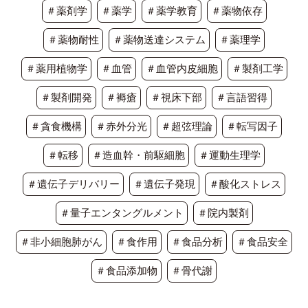
＃薬剤学
＃薬学
＃薬学教育
＃薬物依存
＃薬物耐性
＃薬物送達システム
＃薬理学
＃薬用植物学
＃血管
＃血管内皮細胞
＃製剤工学
＃製剤開発
＃褥瘡
＃視床下部
＃言語習得
＃貪食機構
＃赤外分光
＃超弦理論
＃転写因子
＃転移
＃造血幹・前駆細胞
＃運動生理学
＃遺伝子デリバリー
＃遺伝子発現
＃酸化ストレス
＃量子エンタングルメント
＃院内製剤
＃非小細胞肺がん
＃食作用
＃食品分析
＃食品安全
＃食品添加物
＃骨代謝