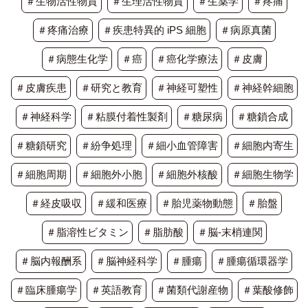
＃生物活性物質
＃生理活性物質
＃生薬学
＃疼痛
＃疼痛治療
＃疾患特異的 iPS 細胞
＃病原真菌
＃病態生化学
＃癌
＃癌化学療法
＃皮膚
＃皮膚疾患
＃研究と教育
＃神経可塑性
＃神経幹細胞
＃神経科学
＃粘膜付着性製剤
＃糖尿病
＃糖鎖合成
＃糖鎖研究
＃紛争処理
＃細小血管障害
＃細胞内寄生
＃細胞周期
＃細胞外小胞
＃細胞外核酸
＃細胞生物学
＃経皮吸収
＃緩和医療
＃胎児薬物動態
＃胎盤
＃脂溶性ビタミン
＃脂肪酸
＃脳-末梢連関
＃脳内報酬系
＃脳神経科学
＃腫瘍
＃腫瘍循環器学
＃臨床腫瘍学
＃英語教育
＃菌類代謝産物
＃葉酸修飾