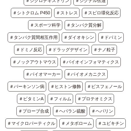
＃シクロデキストリン
＃シグナル伝達
＃シトクロム P450
＃ストレス
＃スピロ環化反応
＃スポーツ科学
＃タンパク質分解
＃タンパク質間相互作用
＃ダイオキシン
＃ドパミン
＃ドミノ反応
＃ドラッグデザイン
＃ナノ粒子
＃ノックアウトマウス
＃バイオインフォマティクス
＃バイオマーカー
＃バイオメカニクス
＃パーキンソン病
＃ヒストン修飾
＃ビスフェノール
＃ビタミンA
＃フィルム
＃プロテオミクス
＃プローブ合成
＃ヘパラン硫酸
＃ヘパリン
＃マイクロパーティクル
＃メタボローム
＃ユビキチン