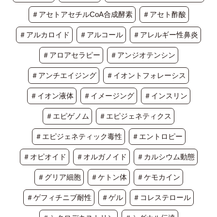
＃アセトアセチルCoA合成酵素
＃アセト酢酸
＃アルカロイド
＃アルコール
＃アレルギー性鼻炎
＃アロアセラピー
＃アンジオテンシン
＃アンチエイジング
＃イオントフォレーシス
＃イオン液体
＃イメージング
＃インスリン
＃エピゲノム
＃エピジェネティクス
＃エピジェネティック毒性
＃エントロピー
＃オピオイド
＃オルガノイド
＃カルシウム動態
＃グリア細胞
＃ケトン体
＃ケモカイン
＃ゲフィチニブ耐性
＃ゲル
＃コレステロール