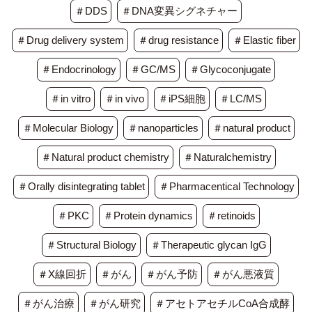
＃DDS
＃DNA変異シグネチャー
＃Drug delivery system
＃drug resistance
＃Elastic fiber
＃Endocrinology
＃GC/MS
＃Glycoconjugate
＃in vitro
＃in vivo
＃iPS細胞
＃LC/MS
＃Molecular Biology
＃nanoparticles
＃natural product
＃Natural product chemistry
＃Naturalchemistry
＃Orally disintegrating tablet
＃Pharmacentical Technology
＃PKC
＃Protein dynamics
＃retinoids
＃Structural Biology
＃Therapeutic glycan IgG
＃X線回折
＃がん
＃がん予防
＃がん悪液質
＃がん治療
＃がん研究
＃アセトアセチルCoA合成酵