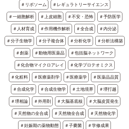
＃リポソーム
＃レギュラトリーサイエンス
＃一細胞解析
＃上皮細胞
＃不安・恐怖
＃予防医学
＃人材育成
＃作用機作解析
＃全合成
＃内分泌
＃分子生物学
＃分子複合体
＃分析化学
＃分析法構築
＃創薬
＃動物用医薬品
＃包括脳ネットワーク
＃化合物マイクロアレイ
＃化学プロテオミクス
＃化粧料
＃医療薬剤学
＃医療薬学
＃医薬品品質
＃合成化学
＃合成生物学
＃土地境界
＃堺打越
＃堺相論
＃外用剤
＃大脳基底核
＃大脳皮質発生
＃天然物の全合成
＃天然物全合成
＃天然物化学
＃妊娠期の薬物動態
＃子嚢菌
＃学修成果