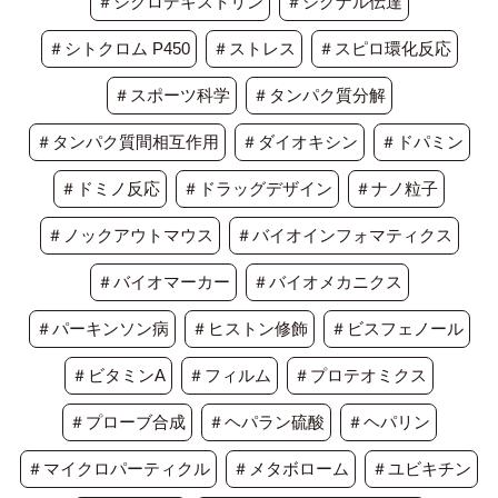
＃シクロデキストリン
＃シグナル伝達
＃シトクロム P450
＃ストレス
＃スピロ環化反応
＃スポーツ科学
＃タンパク質分解
＃タンパク質間相互作用
＃ダイオキシン
＃ドパミン
＃ドミノ反応
＃ドラッグデザイン
＃ナノ粒子
＃ノックアウトマウス
＃バイオインフォマティクス
＃バイオマーカー
＃バイオメカニクス
＃パーキンソン病
＃ヒストン修飾
＃ビスフェノール
＃ビタミンA
＃フィルム
＃プロテオミクス
＃プローブ合成
＃ヘパラン硫酸
＃ヘパリン
＃マイクロパーティクル
＃メタボローム
＃ユビキチン