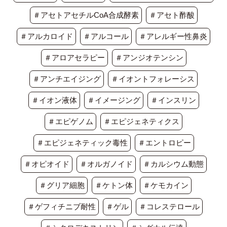
＃アセトアセチルCoA合成酵素
＃アセト酢酸
＃アルカロイド
＃アルコール
＃アレルギー性鼻炎
＃アロアセラピー
＃アンジオテンシン
＃アンチエイジング
＃イオントフォレーシス
＃イオン液体
＃イメージング
＃インスリン
＃エピゲノム
＃エピジェネティクス
＃エピジェネティック毒性
＃エントロピー
＃オピオイド
＃オルガノイド
＃カルシウム動態
＃グリア細胞
＃ケトン体
＃ケモカイン
＃ゲフィチニブ耐性
＃ゲル
＃コレステロール