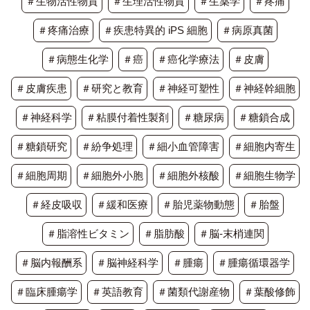
＃生物活性物質
＃生理活性物質
＃生薬学
＃疼痛
＃疼痛治療
＃疾患特異的 iPS 細胞
＃病原真菌
＃病態生化学
＃癌
＃癌化学療法
＃皮膚
＃皮膚疾患
＃研究と教育
＃神経可塑性
＃神経幹細胞
＃神経科学
＃粘膜付着性製剤
＃糖尿病
＃糖鎖合成
＃糖鎖研究
＃紛争処理
＃細小血管障害
＃細胞内寄生
＃細胞周期
＃細胞外小胞
＃細胞外核酸
＃細胞生物学
＃経皮吸収
＃緩和医療
＃胎児薬物動態
＃胎盤
＃脂溶性ビタミン
＃脂肪酸
＃脳-末梢連関
＃脳内報酬系
＃脳神経科学
＃腫瘍
＃腫瘍循環器学
＃臨床腫瘍学
＃英語教育
＃菌類代謝産物
＃葉酸修飾