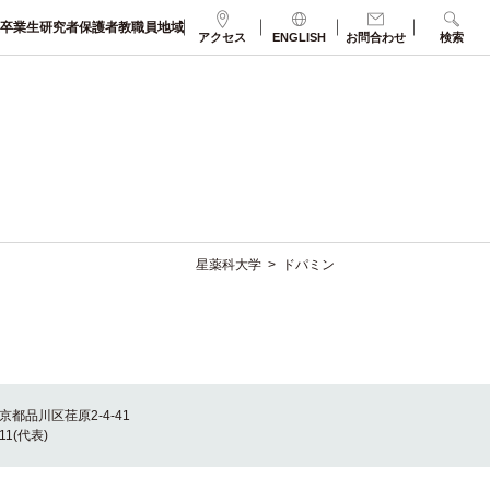
卒業生
研究者
保護者
教職員
地域
アクセス
ENGLISH
お問合わせ
検索
星薬科大学
>
ドパミン
東京都品川区荏原2-4-41
011(代表)