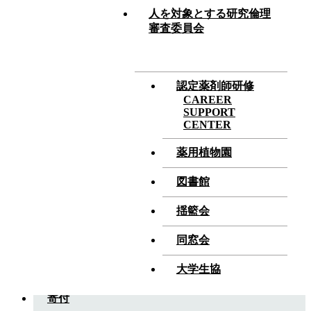
イノベーションセンター（産官学連携）
人を対象とする研究倫理
審査委員会
機器センター
人を対象とする研究倫理審査委員会
認定薬剤師研修
CAREER
SUPPORT
星薬科大学 TOP
HOSHI UNIVERSITY
CENTER
薬用植物園
受験生サイト
PREPARATORY STUDENT
図書館
大学院
GRADUATE SCHOOL
揺籃会
研究室
LABORATORIES
同窓会
薬学部資料請求
大学生協
寄付