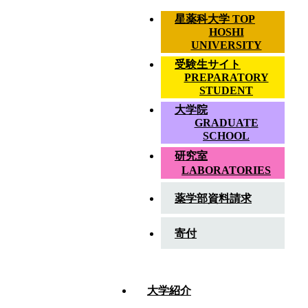
星薬科大学 TOP
HOSHI
UNIVERSITY
受験生サイト
PREPARATORY
STUDENT
大学院
GRADUATE
SCHOOL
研究室
LABORATORIES
薬学部資料請求
ア
寄付
ク
ENGLISH
EN
セ
大学紹介
ス