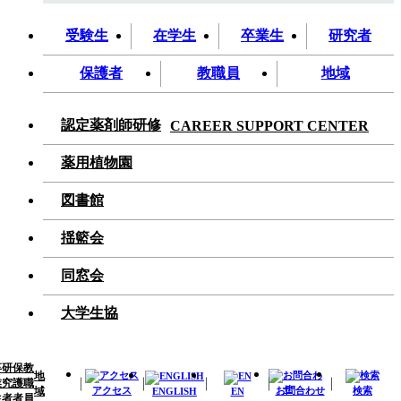
受験生
在学生
卒業生
研究者
保護者
教職員
地域
認定薬剤師研修
CAREER SUPPORT CENTER
薬用植物園
図書館
揺籃会
同窓会
大学生協
卒
研
保
教
地
業
究
護
職
域
アクセス
お問合わせ
検索
ENGLISH
EN
生
者
者
員