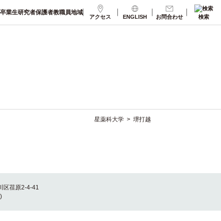
卒業生
研究者
保護者
教職員
地域
アクセス
ENGLISH
お問合わせ
検索
星薬科大学
>
堺打越
川区荏原2-4-41
)