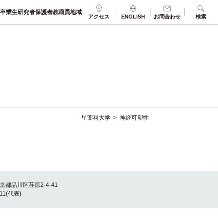
卒業生
研究者
保護者
教職員
地域
アクセス
ENGLISH
お問合わせ
検索
星薬科大学
>
神経可塑性
東京都品川区荏原2-4-41
011(代表)