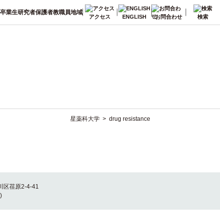
卒業生
研究者
保護者
教職員
地域
アクセス
ENGLISH
お問合わせ
検索
星薬科大学
>
drug resistance
川区荏原2-4-41
)