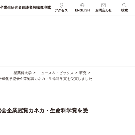
卒業生
研究者
保護者
教職員
地域
アクセス
ENGLISH
お問合わせ
検索
星薬科大学
>
ニュース＆トピックス
>
研究
>
合成化学協会企業冠賞カネカ・生命科学賞を受賞しました
協会企業冠賞カネカ・生命科学賞を受