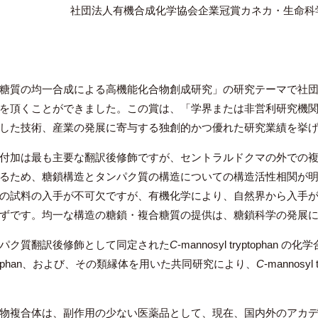
社団法人有機合成化学協会企業冠賞カネカ・生命科
糖質の均一合成による高機能化合物創成研究」の研究テーマで社
を頂くことができました。この賞は、「学界または非営利研究機
した技術、産業の発展に寄与する独創的かつ優れた研究業績を挙
付加は最も主要な翻訳後修飾ですが、セントラルドクマの外での
るため、糖鎖構造とタンパク質の構造についての構造活性相関が
の試料の入手が不可欠ですが、有機化学により、自然界から入手
ずです。均一な構造の糖鎖・複合糖質の提供は、糖鎖科学の発展
パク質翻訳後修飾として同定された
C
-mannosyl tryptoph
tryptophan、および、その類縁体を用いた共同研究により、
C
-mannos
物複合体は、副作用の少ない医薬品として、現在、国内外のアカ