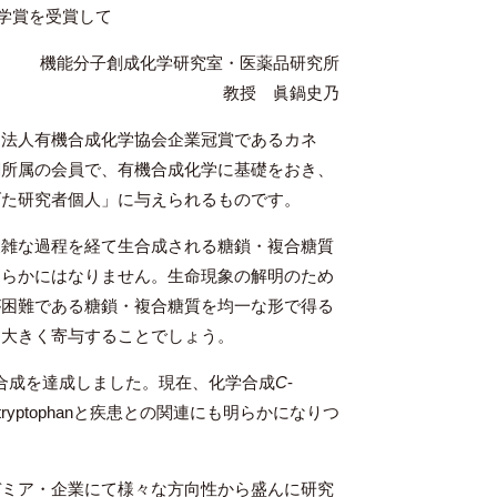
学賞を受賞して
機能分子創成化学研究室・医薬品研究所
教授 眞鍋史乃
団法人有機合成化学協会企業冠賞であるカネ
関所属の会員で、有機合成化学に基礎をおき、
げた研究者個人」に与えられるものです。
複雑な過程を経て生合成される糖鎖・複合糖質
明らかにはなりません。生命現象の解明のため
が困難である糖鎖・複合糖質を均一な形で得る
に大きく寄与することでしょう。
an の化学合成を達成しました。現在、化学合成
C
-
yl tryptophanと疾患との関連にも明らかになりつ
デミア・企業にて様々な方向性から盛んに研究