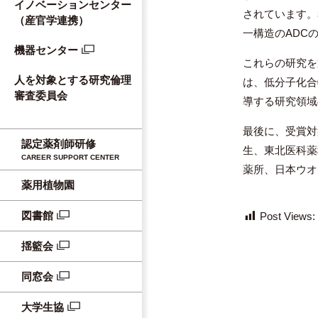
イノベーションセンター
されています。
（産官学連携）
一構造のADC
機器センター
これらの研究を
人を対象とする研究倫理
は、低分子化合
審査委員会
導する研究領域
最後に、受賞対
認定薬剤師研修
生、東北医科薬
CAREER SUPPORT CENTER
薬所、日本ウオ
薬用植物園
図書館
Post Views:
揺籃会
同窓会
大学生協