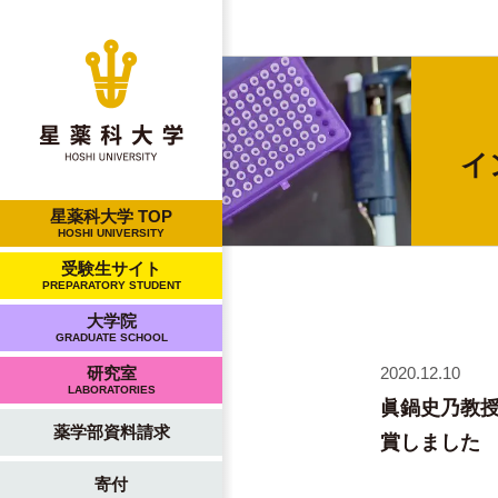
イ
星薬科大学 TOP
HOSHI UNIVERSITY
受験生サイト
PREPARATORY STUDENT
大学院
GRADUATE SCHOOL
2020.12.10
研究室
LABORATORIES
眞鍋史乃教
薬学部資料請求
賞しました
寄付