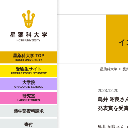
イ
星薬科大学 TOP
HOSHI UNIVERSITY
受験生サイト
星薬科大学
>
受
PREPARATORY STUDENT
大学院
GRADUATE SCHOOL
2023.12.20
研究室
鳥井 昭良さ
LABORATORIES
発表賞を受
薬学部資料請求
寄付
鳥井 昭良さん