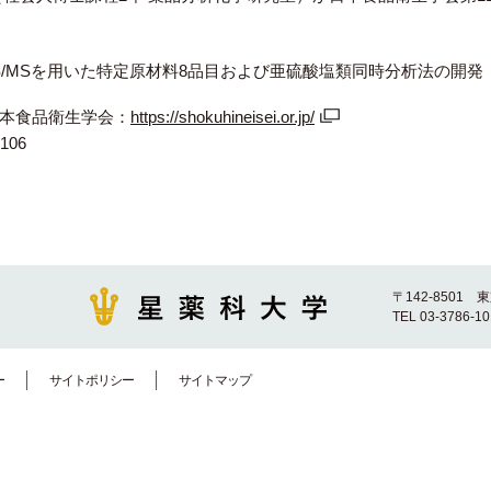
MS/MSを用いた特定原材料8品目および亜硫酸塩類同時分析法の開発
本食品衛生学会：
https://shokuhineisei.or.jp/
106
〒142-8501 
TEL 03-3786-1
ー
サイトポリシー
サイトマップ