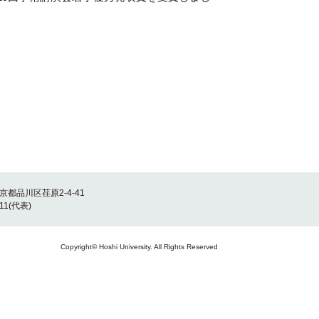
東京都品川区荏原2-4-41
011(代表)
Copyright© Hoshi University. All Rights Reserved