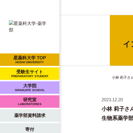
イ
星薬科大学 TOP
HOSHI UNIVERSITY
受験生サイト
PREPARATORY STUDENT
小林 莉子さ
大学院
GRADUATE SCHOOL
2023.12.20
研究室
LABORATORIES
小林 莉子さん
薬学部資料請求
生物系薬学
寄付