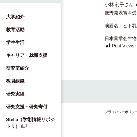
小林 莉子さん（
優秀発表賞を受
大学紹介
演題名：ヒト乳
教育活動
日本薬学会生物
学生生活
Post Views:
キャリア・就職支援
研究室紹介
教員組織
研究実績
研究支援・研究寄付
プライバシーポリシ
Stella（学術情報リポジ
トリ）