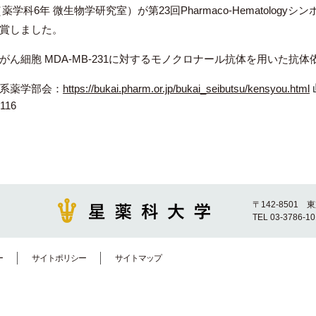
薬学科6年 微生物学研究室）が第23回Pharmaco-Hematolog
賞しました。
がん細胞 MDA-MB-231に対するモノクロナール抗体を用いた抗
系薬学部会：
https://bukai.pharm.or.jp/bukai_seibutsu/kensyou.html
116
〒142-8501 
TEL 03-3786-1
ー
サイトポリシー
サイトマップ