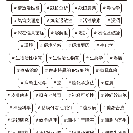
＃構造活性相
＃残留分析
＃残留農薬
＃毒性学
＃気管支喘息
＃気道過敏性
＃活性酸素
＃浸潤
＃深在性真菌症
＃溶解度
＃濫訴
＃物性基礎論
＃環境
＃環境分析
＃環境要因
＃生化学
＃生物活性物質
＃生理活性物質
＃生薬学
＃疼痛
＃疼痛治療
＃疾患特異的 iPS 細胞
＃病原真菌
＃病態生化学
＃癌
＃癌化学療法
＃皮膚
＃皮膚疾患
＃研究と教育
＃神経可塑性
＃神経幹細胞
＃神経科学
＃粘膜付着性製剤
＃糖尿病
＃糖鎖合成
＃糖鎖研究
＃紛争処理
＃細小血管障害
＃細胞内寄生
＃細胞周期
＃細胞外小胞
＃細胞外核酸
＃細胞生物学