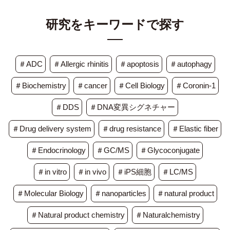
研究をキーワードで探す
＃ADC
＃Allergic rhinitis
＃apoptosis
＃autophagy
＃Biochemistry
＃cancer
＃Cell Biology
＃Coronin-1
＃DDS
＃DNA変異シグネチャー
＃Drug delivery system
＃drug resistance
＃Elastic fiber
＃Endocrinology
＃GC/MS
＃Glycoconjugate
＃in vitro
＃in vivo
＃iPS細胞
＃LC/MS
＃Molecular Biology
＃nanoparticles
＃natural product
＃Natural product chemistry
＃Naturalchemistry