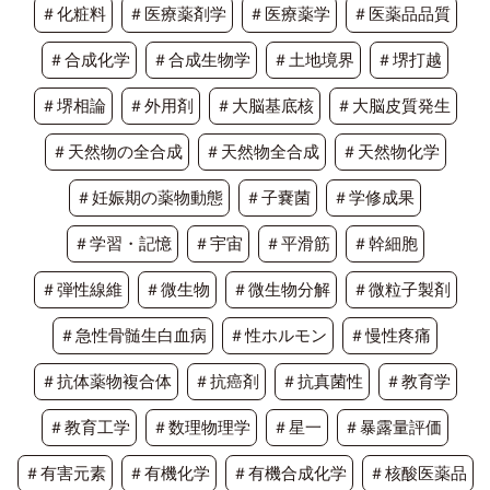
＃化粧料
＃医療薬剤学
＃医療薬学
＃医薬品品質
＃合成化学
＃合成生物学
＃土地境界
＃堺打越
＃堺相論
＃外用剤
＃大脳基底核
＃大脳皮質発生
＃天然物の全合成
＃天然物全合成
＃天然物化学
＃妊娠期の薬物動態
＃子嚢菌
＃学修成果
＃学習・記憶
＃宇宙
＃平滑筋
＃幹細胞
＃弾性線維
＃微生物
＃微生物分解
＃微粒子製剤
＃急性骨髄生白血病
＃性ホルモン
＃慢性疼痛
＃抗体薬物複合体
＃抗癌剤
＃抗真菌性
＃教育学
＃教育工学
＃数理物理学
＃星一
＃暴露量評価
＃有害元素
＃有機化学
＃有機合成化学
＃核酸医薬品