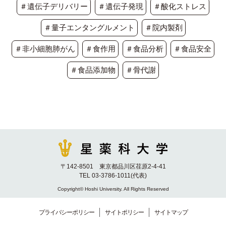
＃遺伝子デリバリー
＃遺伝子発現
＃酸化ストレス
＃量子エンタングルメント
＃院内製剤
＃非小細胞肺がん
＃食作用
＃食品分析
＃食品安全
＃食品添加物
＃骨代謝
〒142-8501 東京都品川区荏原2-4-41
TEL 03-3786-1011(代表)
Copyright© Hoshi University. All Rights Reserved
プライバシーポリシー
サイトポリシー
サイトマップ