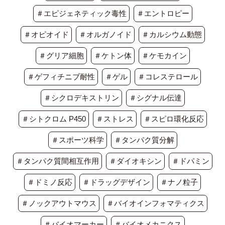
＃エピジェネティック毒性
＃エントロピー
＃オピオイド
＃オルガノイド
＃カルシウム動態
＃グリア細胞
＃ケトン体
＃ケモカイン
＃ゲフィチニブ耐性
＃ゲル
＃コレステロール
＃シクロデキストリン
＃シグナル伝達
＃シトクロム P450
＃ストレス
＃スピロ環化反応
＃スポーツ科学
＃タンパク質分解
＃タンパク質間相互作用
＃ダイオキシン
＃ドパミン
＃ドミノ反応
＃ドラッグデザイン
＃ナノ粒子
＃ノックアウトマウス
＃バイオインフォマティクス
＃バイオマーカー
＃バイオメカニクス