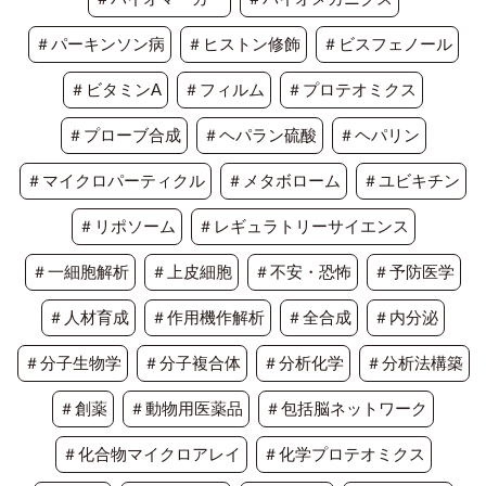
＃パーキンソン病
＃ヒストン修飾
＃ビスフェノール
＃ビタミンA
＃フィルム
＃プロテオミクス
＃プローブ合成
＃ヘパラン硫酸
＃ヘパリン
＃マイクロパーティクル
＃メタボローム
＃ユビキチン
＃リポソーム
＃レギュラトリーサイエンス
＃一細胞解析
＃上皮細胞
＃不安・恐怖
＃予防医学
＃人材育成
＃作用機作解析
＃全合成
＃内分泌
＃分子生物学
＃分子複合体
＃分析化学
＃分析法構築
＃創薬
＃動物用医薬品
＃包括脳ネットワーク
＃化合物マイクロアレイ
＃化学プロテオミクス