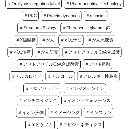
＃Orally disintegrating tablet
＃Pharmacentical Technology
＃PKC
＃Protein dynamics
＃retinoids
＃Structural Biology
＃Therapeutic glycan IgG
＃X線回折
＃がん
＃がん予防
＃がん悪液質
＃がん治療
＃がん研究
＃アセトアセチルCoA合成酵
＃アセトアセチルCoA合成酵素
＃アセト酢酸
＃アルカロイド
＃アルコール
＃アレルギー性鼻炎
＃アロアセラピー
＃アンジオテンシン
＃アンチエイジング
＃イオントフォレーシス
＃イオン液体
＃イメージング
＃インスリン
＃エピゲノム
＃エピジェネティクス