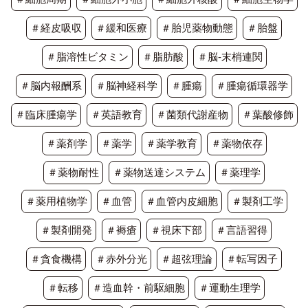
＃経皮吸収
＃緩和医療
＃胎児薬物動態
＃胎盤
＃脂溶性ビタミン
＃脂肪酸
＃脳-末梢連関
＃脳内報酬系
＃脳神経科学
＃腫瘍
＃腫瘍循環器学
＃臨床腫瘍学
＃英語教育
＃菌類代謝産物
＃葉酸修飾
＃薬剤学
＃薬学
＃薬学教育
＃薬物依存
＃薬物耐性
＃薬物送達システム
＃薬理学
＃薬用植物学
＃血管
＃血管内皮細胞
＃製剤工学
＃製剤開発
＃褥瘡
＃視床下部
＃言語習得
＃貪食機構
＃赤外分光
＃超弦理論
＃転写因子
＃転移
＃造血幹・前駆細胞
＃運動生理学