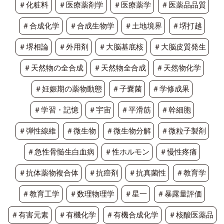
＃化粧料
＃医療薬剤学
＃医療薬学
＃医薬品品質
＃合成化学
＃合成生物学
＃土地境界
＃堺打越
＃堺相論
＃外用剤
＃大脳基底核
＃大脳皮質発生
＃天然物の全合成
＃天然物全合成
＃天然物化学
＃妊娠期の薬物動態
＃子嚢菌
＃学修成果
＃学習・記憶
＃宇宙
＃平滑筋
＃幹細胞
＃弾性線維
＃微生物
＃微生物分解
＃微粒子製剤
＃急性骨髄生白血病
＃性ホルモン
＃慢性疼痛
＃抗体薬物複合体
＃抗癌剤
＃抗真菌性
＃教育学
＃教育工学
＃数理物理学
＃星一
＃暴露量評価
＃有害元素
＃有機化学
＃有機合成化学
＃核酸医薬品