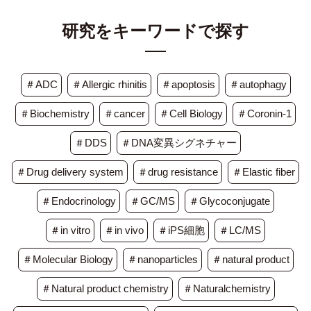
研究をキーワードで探す
＃ADC
＃Allergic rhinitis
＃apoptosis
＃autophagy
＃Biochemistry
＃cancer
＃Cell Biology
＃Coronin-1
＃DDS
＃DNA変異シグネチャー
＃Drug delivery system
＃drug resistance
＃Elastic fiber
＃Endocrinology
＃GC/MS
＃Glycoconjugate
＃in vitro
＃in vivo
＃iPS細胞
＃LC/MS
＃Molecular Biology
＃nanoparticles
＃natural product
＃Natural product chemistry
＃Naturalchemistry