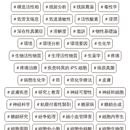
＃構造活性相
＃残留分析
＃残留農薬
＃毒性学
＃気管支喘息
＃気道過敏性
＃活性酸素
＃浸潤
＃深在性真菌症
＃溶解度
＃濫訴
＃物性基礎論
＃環境
＃環境分析
＃環境要因
＃生化学
＃生物活性物質
＃生理活性物質
＃生薬学
＃疼痛
＃疼痛治療
＃疾患特異的 iPS 細胞
＃病原真菌
＃病態生化学
＃癌
＃癌化学療法
＃皮膚
＃皮膚疾患
＃研究と教育
＃神経可塑性
＃神経幹細胞
＃神経科学
＃粘膜付着性製剤
＃糖尿病
＃糖鎖合成
＃糖鎖研究
＃紛争処理
＃細小血管障害
＃細胞内寄生
＃細胞周期
＃細胞外小胞
＃細胞外核酸
＃細胞生物学