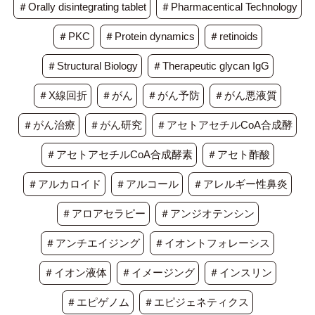
＃Orally disintegrating tablet
＃Pharmacentical Technology
＃PKC
＃Protein dynamics
＃retinoids
＃Structural Biology
＃Therapeutic glycan IgG
＃X線回折
＃がん
＃がん予防
＃がん悪液質
＃がん治療
＃がん研究
＃アセトアセチルCoA合成酵
＃アセトアセチルCoA合成酵素
＃アセト酢酸
＃アルカロイド
＃アルコール
＃アレルギー性鼻炎
＃アロアセラピー
＃アンジオテンシン
＃アンチエイジング
＃イオントフォレーシス
＃イオン液体
＃イメージング
＃インスリン
＃エピゲノム
＃エピジェネティクス