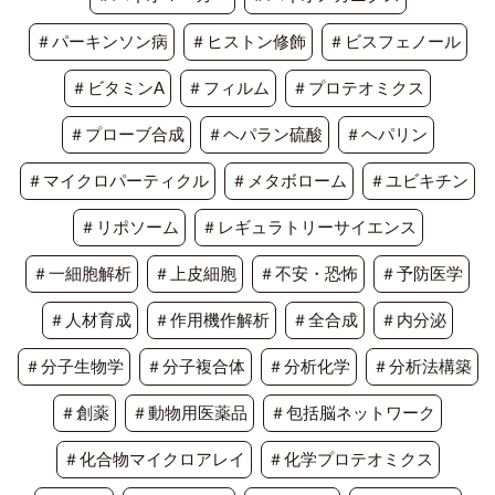
＃パーキンソン病
＃ヒストン修飾
＃ビスフェノール
＃ビタミンA
＃フィルム
＃プロテオミクス
＃プローブ合成
＃ヘパラン硫酸
＃ヘパリン
＃マイクロパーティクル
＃メタボローム
＃ユビキチン
＃リポソーム
＃レギュラトリーサイエンス
＃一細胞解析
＃上皮細胞
＃不安・恐怖
＃予防医学
＃人材育成
＃作用機作解析
＃全合成
＃内分泌
＃分子生物学
＃分子複合体
＃分析化学
＃分析法構築
＃創薬
＃動物用医薬品
＃包括脳ネットワーク
＃化合物マイクロアレイ
＃化学プロテオミクス