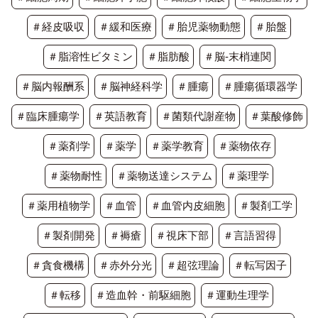
＃経皮吸収
＃緩和医療
＃胎児薬物動態
＃胎盤
＃脂溶性ビタミン
＃脂肪酸
＃脳-末梢連関
＃脳内報酬系
＃脳神経科学
＃腫瘍
＃腫瘍循環器学
＃臨床腫瘍学
＃英語教育
＃菌類代謝産物
＃葉酸修飾
＃薬剤学
＃薬学
＃薬学教育
＃薬物依存
＃薬物耐性
＃薬物送達システム
＃薬理学
＃薬用植物学
＃血管
＃血管内皮細胞
＃製剤工学
＃製剤開発
＃褥瘡
＃視床下部
＃言語習得
＃貪食機構
＃赤外分光
＃超弦理論
＃転写因子
＃転移
＃造血幹・前駆細胞
＃運動生理学