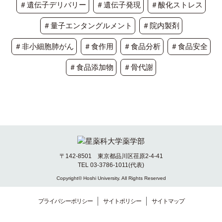
＃遺伝子デリバリー
＃遺伝子発現
＃酸化ストレス
＃量子エンタングルメント
＃院内製剤
＃非小細胞肺がん
＃食作用
＃食品分析
＃食品安全
＃食品添加物
＃骨代謝
〒142-8501 東京都品川区荏原2-4-41
TEL 03-3786-1011(代表)
Copyright© Hoshi University. All Rights Reserved
プライバシーポリシー
サイトポリシー
サイトマップ