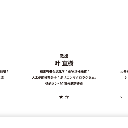
教授
叶 直樹
員環
精密有機合成化学
生物活性物質
天然
ロ環
人工多能性幹分子
ポリエンマクロラクタム
シ
標的タンパク質分解誘導薬