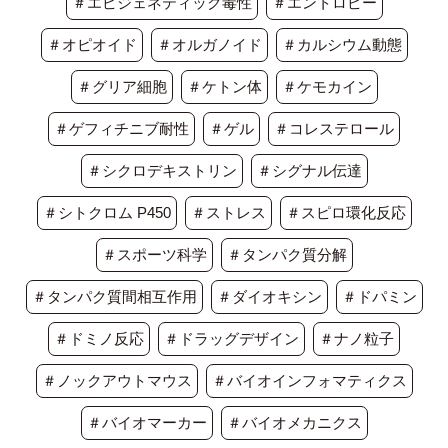
＃エピジェネティック毒性
＃エントロピー
＃オピオイド
＃オルガノイド
＃カルシウム動態
＃グリア細胞
＃ケトン体
＃ケモカイン
＃ゲフィチニブ耐性
＃ゲル
＃コレステロール
＃シクロデキストリン
＃シグナル伝達
＃シトクロム P450
＃ストレス
＃スピロ環化反応
＃スポーツ科学
＃タンパク質分解
＃タンパク質間相互作用
＃ダイオキシン
＃ドパミン
＃ドミノ反応
＃ドラッグデザイン
＃ナノ粒子
＃ノックアウトマウス
＃バイオインフォマティクス
＃バイオマーカー
＃バイオメカニクス