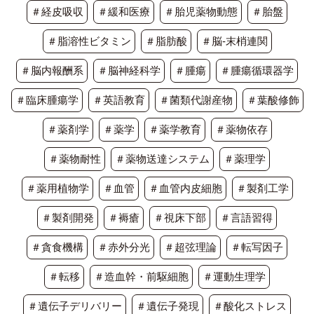
＃経皮吸収
＃緩和医療
＃胎児薬物動態
＃胎盤
＃脂溶性ビタミン
＃脂肪酸
＃脳-末梢連関
＃脳内報酬系
＃脳神経科学
＃腫瘍
＃腫瘍循環器学
＃臨床腫瘍学
＃英語教育
＃菌類代謝産物
＃葉酸修飾
＃薬剤学
＃薬学
＃薬学教育
＃薬物依存
＃薬物耐性
＃薬物送達システム
＃薬理学
＃薬用植物学
＃血管
＃血管内皮細胞
＃製剤工学
＃製剤開発
＃褥瘡
＃視床下部
＃言語習得
＃貪食機構
＃赤外分光
＃超弦理論
＃転写因子
＃転移
＃造血幹・前駆細胞
＃運動生理学
＃遺伝子デリバリー
＃遺伝子発現
＃酸化ストレス