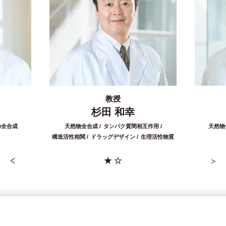
教授
杉田 和幸
の全合成
天然物全合成
タンパク質間相互作用
天然物
構造活性相関
ドラッグデザイン
生理活性物質