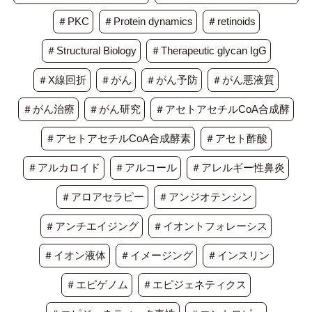
＃PKC
＃Protein dynamics
＃retinoids
＃Structural Biology
＃Therapeutic glycan IgG
＃X線回折
＃がん
＃がん予防
＃がん悪液質
＃がん治療
＃がん研究
＃アセトアセチルCoA合成酵
＃アセトアセチルCoA合成酵素
＃アセト酢酸
＃アルカロイド
＃アルコール
＃アレルギー性鼻炎
＃アロアセラピー
＃アンジオテンシン
＃アンチエイジング
＃イオントフォレーシス
＃イオン液体
＃イメージング
＃インスリン
＃エピゲノム
＃エピジェネティクス