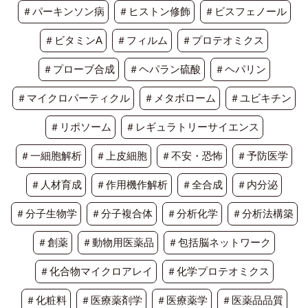
＃パーキンソン病
＃ヒストン修飾
＃ビスフェノール
＃ビタミンA
＃フィルム
＃プロテオミクス
＃プローブ合成
＃ヘパラン硫酸
＃ヘパリン
＃マイクロパーティクル
＃メタボローム
＃ユビキチン
＃リポソーム
＃レギュラトリーサイエンス
＃一細胞解析
＃上皮細胞
＃不安・恐怖
＃予防医学
＃人材育成
＃作用機作解析
＃全合成
＃内分泌
＃分子生物学
＃分子複合体
＃分析化学
＃分析法構築
＃創薬
＃動物用医薬品
＃包括脳ネットワーク
＃化合物マイクロアレイ
＃化学プロテオミクス
＃化粧料
＃医療薬剤学
＃医療薬学
＃医薬品品質