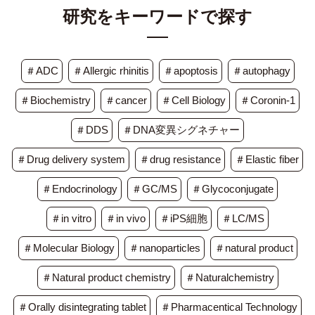
研究をキーワードで探す
＃ADC
＃Allergic rhinitis
＃apoptosis
＃autophagy
＃Biochemistry
＃cancer
＃Cell Biology
＃Coronin-1
＃DDS
＃DNA変異シグネチャー
＃Drug delivery system
＃drug resistance
＃Elastic fiber
＃Endocrinology
＃GC/MS
＃Glycoconjugate
＃in vitro
＃in vivo
＃iPS細胞
＃LC/MS
＃Molecular Biology
＃nanoparticles
＃natural product
＃Natural product chemistry
＃Naturalchemistry
＃Orally disintegrating tablet
＃Pharmacentical Technology