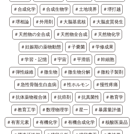
＃合成化学
＃合成生物学
＃土地境界
＃堺打越
＃堺相論
＃外用剤
＃大脳基底核
＃大脳皮質発生
＃天然物の全合成
＃天然物全合成
＃天然物化学
＃妊娠期の薬物動態
＃子嚢菌
＃学修成果
＃学習・記憶
＃宇宙
＃平滑筋
＃幹細胞
＃弾性線維
＃微生物
＃微生物分解
＃微粒子製剤
＃急性骨髄生白血病
＃性ホルモン
＃慢性疼痛
＃抗体薬物複合体
＃抗癌剤
＃抗真菌性
＃教育学
＃教育工学
＃数理物理学
＃星一
＃暴露量評価
＃有害元素
＃有機化学
＃有機合成化学
＃核酸医薬品