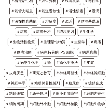
＃構造活性相
＃残留分析
＃残留農薬
＃毒性学
＃気管支喘息
＃気道過敏性
＃活性酸素
＃浸潤
＃深在性真菌症
＃溶解度
＃濫訴
＃物性基礎論
＃環境
＃環境分析
＃環境要因
＃生化学
＃生物活性物質
＃生理活性物質
＃生薬学
＃疼痛
＃疼痛治療
＃疾患特異的 iPS 細胞
＃病原真菌
＃病態生化学
＃癌
＃癌化学療法
＃皮膚
＃皮膚疾患
＃研究と教育
＃神経可塑性
＃神経幹細胞
＃神経科学
＃粘膜付着性製剤
＃糖尿病
＃糖鎖合成
＃糖鎖研究
＃紛争処理
＃細小血管障害
＃細胞内寄生
＃細胞周期
＃細胞外小胞
＃細胞外核酸
＃細胞生物学