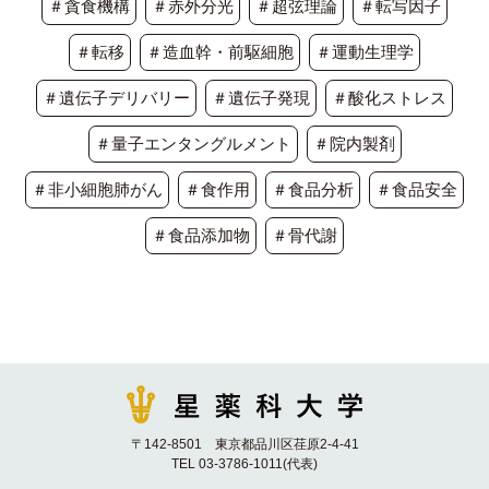
＃貪食機構
＃赤外分光
＃超弦理論
＃転写因子
＃転移
＃造血幹・前駆細胞
＃運動生理学
＃遺伝子デリバリー
＃遺伝子発現
＃酸化ストレス
＃量子エンタングルメント
＃院内製剤
＃非小細胞肺がん
＃食作用
＃食品分析
＃食品安全
＃食品添加物
＃骨代謝
〒142-8501 東京都品川区荏原2-4-41
TEL 03-3786-1011(代表)