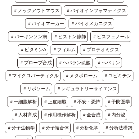
＃ノックアウトマウス
＃バイオインフォマティクス
＃バイオマーカー
＃バイオメカニクス
＃パーキンソン病
＃ヒストン修飾
＃ビスフェノール
＃ビタミンA
＃フィルム
＃プロテオミクス
＃プローブ合成
＃ヘパラン硫酸
＃ヘパリン
＃マイクロパーティクル
＃メタボローム
＃ユビキチン
＃リポソーム
＃レギュラトリーサイエンス
＃一細胞解析
＃上皮細胞
＃不安・恐怖
＃予防医学
＃人材育成
＃作用機作解析
＃全合成
＃内分泌
＃分子生物学
＃分子複合体
＃分析化学
＃分析法構築