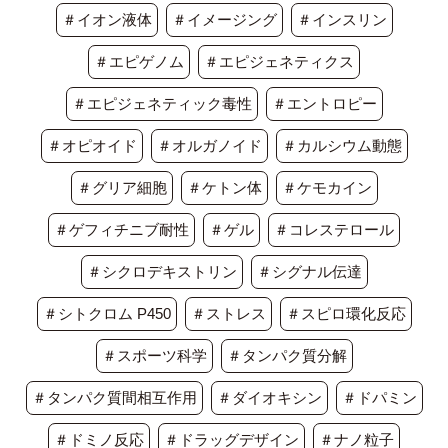
＃イオン液体
＃イメージング
＃インスリン
＃エピゲノム
＃エピジェネティクス
＃エピジェネティック毒性
＃エントロピー
＃オピオイド
＃オルガノイド
＃カルシウム動態
＃グリア細胞
＃ケトン体
＃ケモカイン
＃ゲフィチニブ耐性
＃ゲル
＃コレステロール
＃シクロデキストリン
＃シグナル伝達
＃シトクロム P450
＃ストレス
＃スピロ環化反応
＃スポーツ科学
＃タンパク質分解
＃タンパク質間相互作用
＃ダイオキシン
＃ドパミン
＃ドミノ反応
＃ドラッグデザイン
＃ナノ粒子