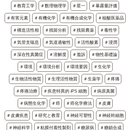
＃教育工学
＃数理物理学
＃星一
＃暴露量評価
＃有害元素
＃有機化学
＃有機合成化学
＃核酸医薬品
＃構造活性相
＃残留分析
＃残留農薬
＃毒性学
＃気管支喘息
＃気道過敏性
＃活性酸素
＃浸潤
＃深在性真菌症
＃溶解度
＃濫訴
＃物性基礎論
＃環境
＃環境分析
＃環境要因
＃生化学
＃生物活性物質
＃生理活性物質
＃生薬学
＃疼痛
＃疼痛治療
＃疾患特異的 iPS 細胞
＃病原真菌
＃病態生化学
＃癌
＃癌化学療法
＃皮膚
＃皮膚疾患
＃研究と教育
＃神経可塑性
＃神経幹細胞
＃神経科学
＃粘膜付着性製剤
＃糖尿病
＃糖鎖合成