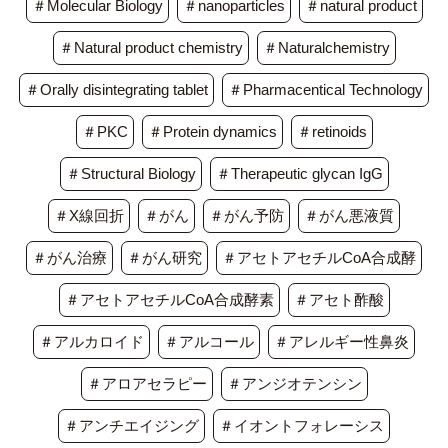
＃Molecular Biology
＃nanoparticles
＃natural product
＃Natural product chemistry
＃Naturalchemistry
＃Orally disintegrating tablet
＃Pharmacentical Technology
＃PKC
＃Protein dynamics
＃retinoids
＃Structural Biology
＃Therapeutic glycan IgG
＃X線回折
＃がん
＃がん予防
＃がん悪液質
＃がん治療
＃がん研究
＃アセトアセチルCoA合成酵
＃アセトアセチルCoA合成酵素
＃アセト酢酸
＃アルカロイド
＃アルコール
＃アレルギー性鼻炎
＃アロアセラピー
＃アンジオテンシン
＃アンチエイジング
＃イオントフォレーシス