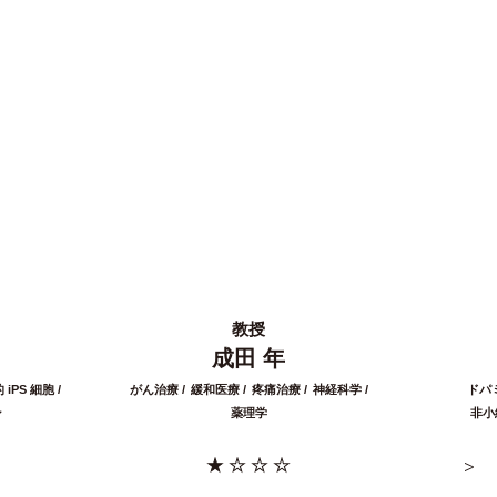
教授
成田 年
iPS 細胞
がん治療
緩和医療
疼痛治療
神経科学
ドパ
ン
薬理学
非小