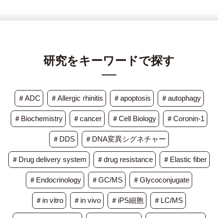
研究をキーワードで探す
＃ADC
＃Allergic rhinitis
＃apoptosis
＃autophagy
＃Biochemistry
＃cancer
＃Cell Biology
＃Coronin-1
＃DDS
＃DNA変異シグネチャー
＃Drug delivery system
＃drug resistance
＃Elastic fiber
＃Endocrinology
＃GC/MS
＃Glycoconjugate
＃in vitro
＃in vivo
＃iPS細胞
＃LC/MS