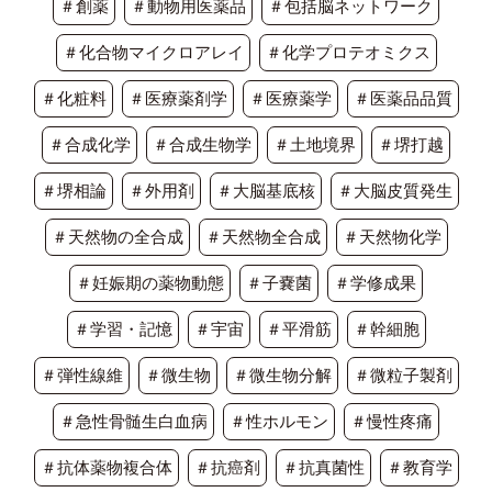
＃創薬
＃動物用医薬品
＃包括脳ネットワーク
＃化合物マイクロアレイ
＃化学プロテオミクス
＃化粧料
＃医療薬剤学
＃医療薬学
＃医薬品品質
＃合成化学
＃合成生物学
＃土地境界
＃堺打越
＃堺相論
＃外用剤
＃大脳基底核
＃大脳皮質発生
＃天然物の全合成
＃天然物全合成
＃天然物化学
＃妊娠期の薬物動態
＃子嚢菌
＃学修成果
＃学習・記憶
＃宇宙
＃平滑筋
＃幹細胞
＃弾性線維
＃微生物
＃微生物分解
＃微粒子製剤
＃急性骨髄生白血病
＃性ホルモン
＃慢性疼痛
＃抗体薬物複合体
＃抗癌剤
＃抗真菌性
＃教育学