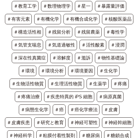
＃教育工学
＃数理物理学
＃星一
＃暴露量評価
＃有害元素
＃有機化学
＃有機合成化学
＃核酸医薬品
＃構造活性相
＃残留分析
＃残留農薬
＃毒性学
＃気管支喘息
＃気道過敏性
＃活性酸素
＃浸潤
＃深在性真菌症
＃溶解度
＃濫訴
＃物性基礎論
＃環境
＃環境分析
＃環境要因
＃生化学
＃生物活性物質
＃生理活性物質
＃生薬学
＃疼痛
＃疼痛治療
＃疾患特異的 iPS 細胞
＃病原真菌
＃病態生化学
＃癌
＃癌化学療法
＃皮膚
＃皮膚疾患
＃研究と教育
＃神経可塑性
＃神経幹細胞
＃神経科学
＃粘膜付着性製剤
＃糖尿病
＃糖鎖合成