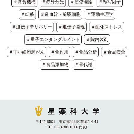
＃貪食機構
＃赤外分光
＃超弦理論
＃転写因子
＃転移
＃造血幹・前駆細胞
＃運動生理学
＃遺伝子デリバリー
＃遺伝子発現
＃酸化ストレス
＃量子エンタングルメント
＃院内製剤
＃非小細胞肺がん
＃食作用
＃食品分析
＃食品安全
＃食品添加物
＃骨代謝
〒142-8501 東京都品川区荏原2-4-41
TEL 03-3786-1011(代表)