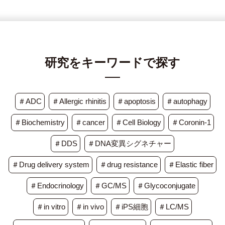
研究をキーワードで探す
＃ADC
＃Allergic rhinitis
＃apoptosis
＃autophagy
＃Biochemistry
＃cancer
＃Cell Biology
＃Coronin-1
＃DDS
＃DNA変異シグネチャー
＃Drug delivery system
＃drug resistance
＃Elastic fiber
＃Endocrinology
＃GC/MS
＃Glycoconjugate
＃in vitro
＃in vivo
＃iPS細胞
＃LC/MS