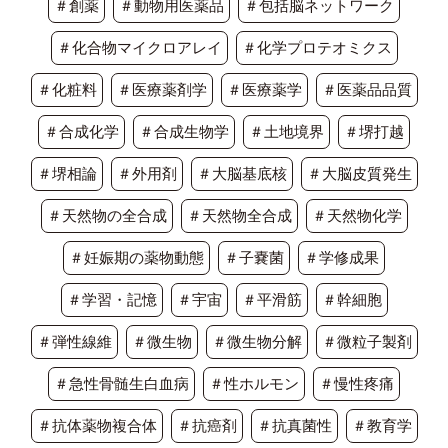
＃創薬
＃動物用医薬品
＃包括脳ネットワーク
＃化合物マイクロアレイ
＃化学プロテオミクス
＃化粧料
＃医療薬剤学
＃医療薬学
＃医薬品品質
＃合成化学
＃合成生物学
＃土地境界
＃堺打越
＃堺相論
＃外用剤
＃大脳基底核
＃大脳皮質発生
＃天然物の全合成
＃天然物全合成
＃天然物化学
＃妊娠期の薬物動態
＃子嚢菌
＃学修成果
＃学習・記憶
＃宇宙
＃平滑筋
＃幹細胞
＃弾性線維
＃微生物
＃微生物分解
＃微粒子製剤
＃急性骨髄生白血病
＃性ホルモン
＃慢性疼痛
＃抗体薬物複合体
＃抗癌剤
＃抗真菌性
＃教育学