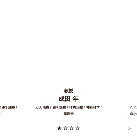
教授
成田 年
iPS 細胞
がん治療
緩和医療
疼痛治療
神経科学
ドパ
ン
薬理学
非小