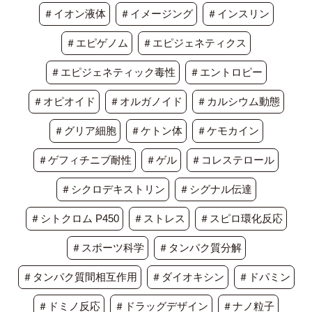
＃イオン液体
＃イメージング
＃インスリン
＃エピゲノム
＃エピジェネティクス
＃エピジェネティック毒性
＃エントロピー
＃オピオイド
＃オルガノイド
＃カルシウム動態
＃グリア細胞
＃ケトン体
＃ケモカイン
＃ゲフィチニブ耐性
＃ゲル
＃コレステロール
＃シクロデキストリン
＃シグナル伝達
＃シトクロム P450
＃ストレス
＃スピロ環化反応
＃スポーツ科学
＃タンパク質分解
＃タンパク質間相互作用
＃ダイオキシン
＃ドパミン
＃ドミノ反応
＃ドラッグデザイン
＃ナノ粒子