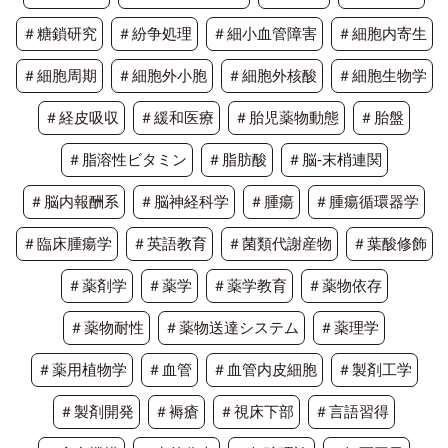
＃糖鎖研究
＃紛争処理
＃細小血管障害
＃細胞内寄生
＃細胞周期
＃細胞外小胞
＃細胞外核酸
＃細胞生物学
＃経皮吸収
＃緩和医療
＃胎児薬物動態
＃胎盤
＃脂溶性ビタミン
＃脂肪酸
＃脳-末梢連関
＃脳内報酬系
＃脳神経科学
＃腫瘍
＃腫瘍循環器学
＃臨床腫瘍学
＃英語教育
＃菌類代謝産物
＃葉酸修飾
＃薬剤学
＃薬学
＃薬学教育
＃薬物依存
＃薬物耐性
＃薬物送達システム
＃薬理学
＃薬用植物学
＃血管
＃血管内皮細胞
＃製剤工学
＃製剤開発
＃褥瘡
＃視床下部
＃言語習得