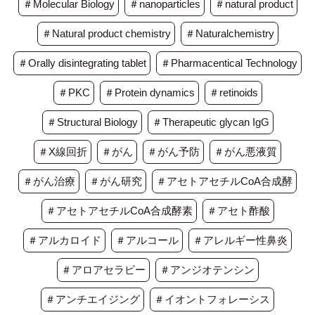
＃Molecular Biology
＃nanoparticles
＃natural product
＃Natural product chemistry
＃Naturalchemistry
＃Orally disintegrating tablet
＃Pharmacentical Technology
＃PKC
＃Protein dynamics
＃retinoids
＃Structural Biology
＃Therapeutic glycan IgG
＃X線回折
＃がん
＃がん予防
＃がん悪液質
＃がん治療
＃がん研究
＃アセトアセチルCoA合成酵
＃アセトアセチルCoA合成酵素
＃アセト酢酸
＃アルカロイド
＃アルコール
＃アレルギー性鼻炎
＃アロアセラピー
＃アンジオテンシン
＃アンチエイジング
＃イオントフォレーシス