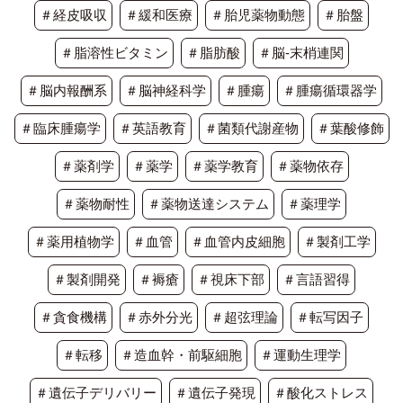
＃経皮吸収
＃緩和医療
＃胎児薬物動態
＃胎盤
＃脂溶性ビタミン
＃脂肪酸
＃脳-末梢連関
＃脳内報酬系
＃脳神経科学
＃腫瘍
＃腫瘍循環器学
＃臨床腫瘍学
＃英語教育
＃菌類代謝産物
＃葉酸修飾
＃薬剤学
＃薬学
＃薬学教育
＃薬物依存
＃薬物耐性
＃薬物送達システム
＃薬理学
＃薬用植物学
＃血管
＃血管内皮細胞
＃製剤工学
＃製剤開発
＃褥瘡
＃視床下部
＃言語習得
＃貪食機構
＃赤外分光
＃超弦理論
＃転写因子
＃転移
＃造血幹・前駆細胞
＃運動生理学
＃遺伝子デリバリー
＃遺伝子発現
＃酸化ストレス