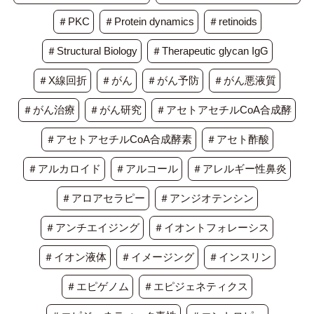
＃PKC
＃Protein dynamics
＃retinoids
＃Structural Biology
＃Therapeutic glycan IgG
＃X線回折
＃がん
＃がん予防
＃がん悪液質
＃がん治療
＃がん研究
＃アセトアセチルCoA合成酵
＃アセトアセチルCoA合成酵素
＃アセト酢酸
＃アルカロイド
＃アルコール
＃アレルギー性鼻炎
＃アロアセラピー
＃アンジオテンシン
＃アンチエイジング
＃イオントフォレーシス
＃イオン液体
＃イメージング
＃インスリン
＃エピゲノム
＃エピジェネティクス