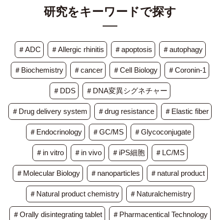
研究をキーワードで探す
＃ADC
＃Allergic rhinitis
＃apoptosis
＃autophagy
＃Biochemistry
＃cancer
＃Cell Biology
＃Coronin-1
＃DDS
＃DNA変異シグネチャー
＃Drug delivery system
＃drug resistance
＃Elastic fiber
＃Endocrinology
＃GC/MS
＃Glycoconjugate
＃in vitro
＃in vivo
＃iPS細胞
＃LC/MS
＃Molecular Biology
＃nanoparticles
＃natural product
＃Natural product chemistry
＃Naturalchemistry
＃Orally disintegrating tablet
＃Pharmacentical Technology