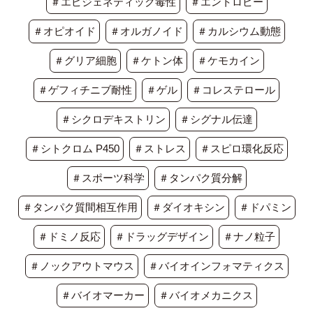
＃エピジェネティック毒性
＃エントロピー
＃オピオイド
＃オルガノイド
＃カルシウム動態
＃グリア細胞
＃ケトン体
＃ケモカイン
＃ゲフィチニブ耐性
＃ゲル
＃コレステロール
＃シクロデキストリン
＃シグナル伝達
＃シトクロム P450
＃ストレス
＃スピロ環化反応
＃スポーツ科学
＃タンパク質分解
＃タンパク質間相互作用
＃ダイオキシン
＃ドパミン
＃ドミノ反応
＃ドラッグデザイン
＃ナノ粒子
＃ノックアウトマウス
＃バイオインフォマティクス
＃バイオマーカー
＃バイオメカニクス