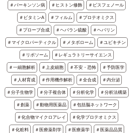
＃パーキンソン病
＃ヒストン修飾
＃ビスフェノール
＃ビタミンA
＃フィルム
＃プロテオミクス
＃プローブ合成
＃ヘパラン硫酸
＃ヘパリン
＃マイクロパーティクル
＃メタボローム
＃ユビキチン
＃リポソーム
＃レギュラトリーサイエンス
＃一細胞解析
＃上皮細胞
＃不安・恐怖
＃予防医学
＃人材育成
＃作用機作解析
＃全合成
＃内分泌
＃分子生物学
＃分子複合体
＃分析化学
＃分析法構築
＃創薬
＃動物用医薬品
＃包括脳ネットワーク
＃化合物マイクロアレイ
＃化学プロテオミクス
＃化粧料
＃医療薬剤学
＃医療薬学
＃医薬品品質