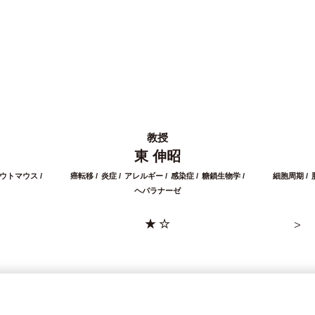
教授
東 伸昭
ウトマウス
癌転移
炎症
アレルギー
感染症
糖鎖生物学
細胞周期
ヘパラナーゼ