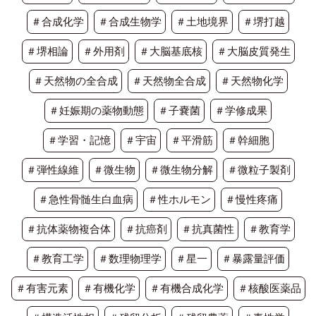
＃合成化学
＃合成生物学
＃土地境界
＃堺打越
＃堺相論
＃外用剤
＃大脳基底核
＃大脳皮質発生
＃天然物の全合成
＃天然物全合成
＃天然物化学
＃妊娠期の薬物動態
＃子嚢菌
＃学修成果
＃学習・記憶
＃宇宙
＃平滑筋
＃幹細胞
＃弾性線維
＃微生物
＃微生物分解
＃微粒子製剤
＃急性骨髄生白血病
＃性ホルモン
＃慢性疼痛
＃抗体薬物複合体
＃抗癌剤
＃抗真菌性
＃教育学
＃教育工学
＃数理物理学
＃星一
＃暴露量評価
＃有害元素
＃有機化学
＃有機合成化学
＃核酸医薬品