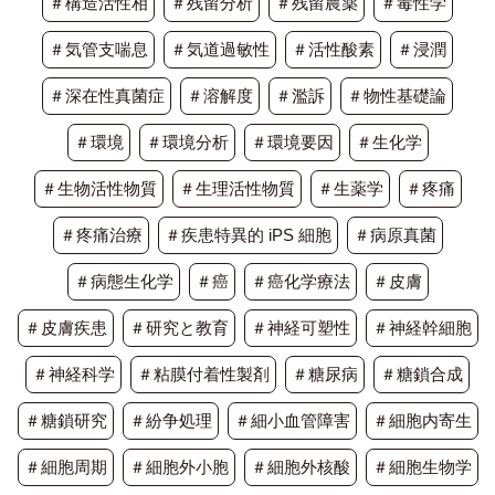
＃構造活性相
＃残留分析
＃残留農薬
＃毒性学
＃気管支喘息
＃気道過敏性
＃活性酸素
＃浸潤
＃深在性真菌症
＃溶解度
＃濫訴
＃物性基礎論
＃環境
＃環境分析
＃環境要因
＃生化学
＃生物活性物質
＃生理活性物質
＃生薬学
＃疼痛
＃疼痛治療
＃疾患特異的 iPS 細胞
＃病原真菌
＃病態生化学
＃癌
＃癌化学療法
＃皮膚
＃皮膚疾患
＃研究と教育
＃神経可塑性
＃神経幹細胞
＃神経科学
＃粘膜付着性製剤
＃糖尿病
＃糖鎖合成
＃糖鎖研究
＃紛争処理
＃細小血管障害
＃細胞内寄生
＃細胞周期
＃細胞外小胞
＃細胞外核酸
＃細胞生物学