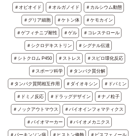
＃オピオイド
＃オルガノイド
＃カルシウム動態
＃グリア細胞
＃ケトン体
＃ケモカイン
＃ゲフィチニブ耐性
＃ゲル
＃コレステロール
＃シクロデキストリン
＃シグナル伝達
＃シトクロム P450
＃ストレス
＃スピロ環化反応
＃スポーツ科学
＃タンパク質分解
＃タンパク質間相互作用
＃ダイオキシン
＃ドパミン
＃ドミノ反応
＃ドラッグデザイン
＃ナノ粒子
＃ノックアウトマウス
＃バイオインフォマティクス
＃バイオマーカー
＃バイオメカニクス
＃パーキンソン病
＃ヒストン修飾
＃ビスフェノール