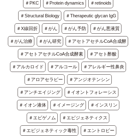
＃PKC
＃Protein dynamics
＃retinoids
＃Structural Biology
＃Therapeutic glycan IgG
＃X線回折
＃がん
＃がん予防
＃がん悪液質
＃がん治療
＃がん研究
＃アセトアセチルCoA合成酵
＃アセトアセチルCoA合成酵素
＃アセト酢酸
＃アルカロイド
＃アルコール
＃アレルギー性鼻炎
＃アロアセラピー
＃アンジオテンシン
＃アンチエイジング
＃イオントフォレーシス
＃イオン液体
＃イメージング
＃インスリン
＃エピゲノム
＃エピジェネティクス
＃エピジェネティック毒性
＃エントロピー