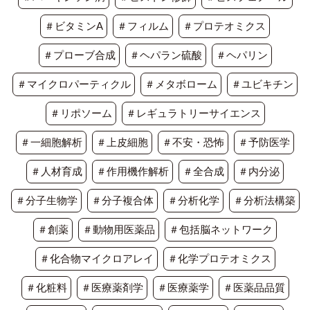
＃ビタミンA
＃フィルム
＃プロテオミクス
＃プローブ合成
＃ヘパラン硫酸
＃ヘパリン
＃マイクロパーティクル
＃メタボローム
＃ユビキチン
＃リポソーム
＃レギュラトリーサイエンス
＃一細胞解析
＃上皮細胞
＃不安・恐怖
＃予防医学
＃人材育成
＃作用機作解析
＃全合成
＃内分泌
＃分子生物学
＃分子複合体
＃分析化学
＃分析法構築
＃創薬
＃動物用医薬品
＃包括脳ネットワーク
＃化合物マイクロアレイ
＃化学プロテオミクス
＃化粧料
＃医療薬剤学
＃医療薬学
＃医薬品品質