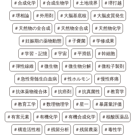
＃合成化学
＃合成生物学
＃土地境界
＃堺打越
＃堺相論
＃外用剤
＃大脳基底核
＃大脳皮質発生
＃天然物の全合成
＃天然物全合成
＃天然物化学
＃妊娠期の薬物動態
＃子嚢菌
＃学修成果
＃学習・記憶
＃宇宙
＃平滑筋
＃幹細胞
＃弾性線維
＃微生物
＃微生物分解
＃微粒子製剤
＃急性骨髄生白血病
＃性ホルモン
＃慢性疼痛
＃抗体薬物複合体
＃抗癌剤
＃抗真菌性
＃教育学
＃教育工学
＃数理物理学
＃星一
＃暴露量評価
＃有害元素
＃有機化学
＃有機合成化学
＃核酸医薬品
＃構造活性相
＃残留分析
＃残留農薬
＃毒性学