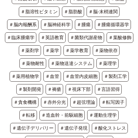
＃脂溶性ビタミン
＃脂肪酸
＃脳-末梢連関
＃脳内報酬系
＃脳神経科学
＃腫瘍
＃腫瘍循環器学
＃臨床腫瘍学
＃英語教育
＃菌類代謝産物
＃葉酸修飾
＃薬剤学
＃薬学
＃薬学教育
＃薬物依存
＃薬物耐性
＃薬物送達システム
＃薬理学
＃薬用植物学
＃血管
＃血管内皮細胞
＃製剤工学
＃製剤開発
＃褥瘡
＃視床下部
＃言語習得
＃貪食機構
＃赤外分光
＃超弦理論
＃転写因子
＃転移
＃造血幹・前駆細胞
＃運動生理学
＃遺伝子デリバリー
＃遺伝子発現
＃酸化ストレス