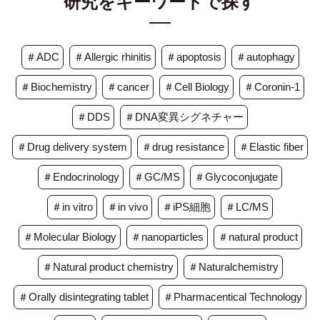
研究をキーワードで探す
＃ADC
＃Allergic rhinitis
＃apoptosis
＃autophagy
＃Biochemistry
＃cancer
＃Cell Biology
＃Coronin-1
＃DDS
＃DNA変異シグネチャー
＃Drug delivery system
＃drug resistance
＃Elastic fiber
＃Endocrinology
＃GC/MS
＃Glycoconjugate
＃in vitro
＃in vivo
＃iPS細胞
＃LC/MS
＃Molecular Biology
＃nanoparticles
＃natural product
＃Natural product chemistry
＃Naturalchemistry
＃Orally disintegrating tablet
＃Pharmacentical Technology