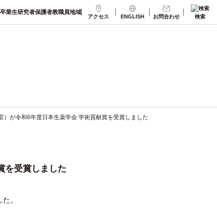
卒業生
研究者
保護者
教職員
地域
アクセス
ENGLISH
お問合わせ
検索
究室）が令和6年度日本生薬学会 学術貢献賞を受賞しました
献賞を受賞しました
した。