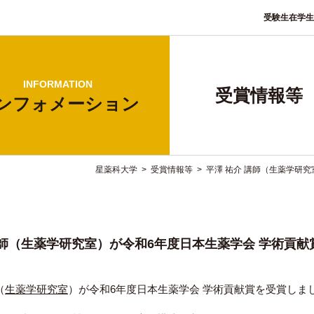
受験生
在学生
INFORMATION
受賞情報等
ンフォ
メーション
星薬科大学
>
受賞情報等
>
平澤 祐介 講師（生薬学研
講師（生薬学研究室）が令和6年度日本生薬学会 学術貢
（
生薬学研究室
）が令和6年度日本生薬学会 学術貢献賞を受賞しま