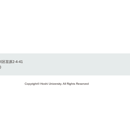
川区荏原2-4-41
)
Copyright© Hoshi University. All Rights Reserved