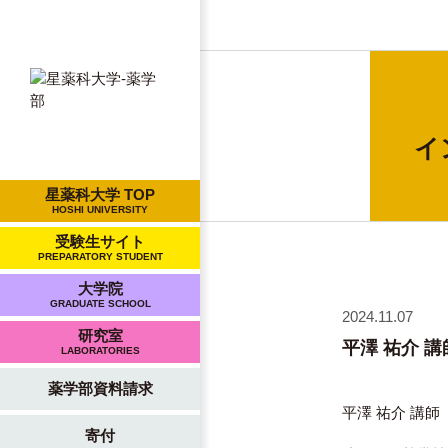
イ
星薬科大学 TOP
HOSHI UNIVERSITY
受験生サイト
PREPARATORY STUDENT
大学院
GRADUATE SCHOOL
2024.11.07
研究室
平澤 祐介 
LABORATORIES
薬学部資料請求
平澤 祐介 講師
寄付