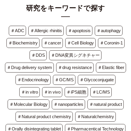
研究をキーワードで探す
＃ADC
＃Allergic rhinitis
＃apoptosis
＃autophagy
＃Biochemistry
＃cancer
＃Cell Biology
＃Coronin-1
＃DDS
＃DNA変異シグネチャー
＃Drug delivery system
＃drug resistance
＃Elastic fiber
＃Endocrinology
＃GC/MS
＃Glycoconjugate
＃in vitro
＃in vivo
＃iPS細胞
＃LC/MS
＃Molecular Biology
＃nanoparticles
＃natural product
＃Natural product chemistry
＃Naturalchemistry
＃Orally disintegrating tablet
＃Pharmacentical Technology