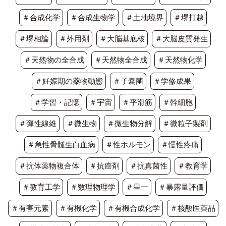
＃合成化学
＃合成生物学
＃土地境界
＃堺打越
＃堺相論
＃外用剤
＃大脳基底核
＃大脳皮質発生
＃天然物の全合成
＃天然物全合成
＃天然物化学
＃妊娠期の薬物動態
＃子嚢菌
＃学修成果
＃学習・記憶
＃宇宙
＃平滑筋
＃幹細胞
＃弾性線維
＃微生物
＃微生物分解
＃微粒子製剤
＃急性骨髄生白血病
＃性ホルモン
＃慢性疼痛
＃抗体薬物複合体
＃抗癌剤
＃抗真菌性
＃教育学
＃教育工学
＃数理物理学
＃星一
＃暴露量評価
＃有害元素
＃有機化学
＃有機合成化学
＃核酸医薬品