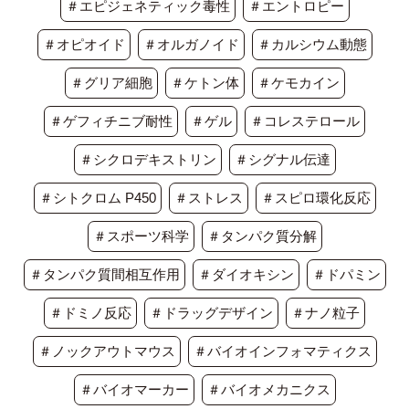
＃エピジェネティック毒性
＃エントロピー
＃オピオイド
＃オルガノイド
＃カルシウム動態
＃グリア細胞
＃ケトン体
＃ケモカイン
＃ゲフィチニブ耐性
＃ゲル
＃コレステロール
＃シクロデキストリン
＃シグナル伝達
＃シトクロム P450
＃ストレス
＃スピロ環化反応
＃スポーツ科学
＃タンパク質分解
＃タンパク質間相互作用
＃ダイオキシン
＃ドパミン
＃ドミノ反応
＃ドラッグデザイン
＃ナノ粒子
＃ノックアウトマウス
＃バイオインフォマティクス
＃バイオマーカー
＃バイオメカニクス