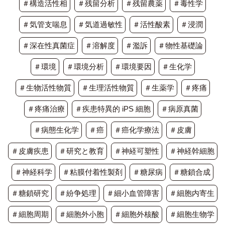
＃構造活性相
＃残留分析
＃残留農薬
＃毒性学
＃気管支喘息
＃気道過敏性
＃活性酸素
＃浸潤
＃深在性真菌症
＃溶解度
＃濫訴
＃物性基礎論
＃環境
＃環境分析
＃環境要因
＃生化学
＃生物活性物質
＃生理活性物質
＃生薬学
＃疼痛
＃疼痛治療
＃疾患特異的 iPS 細胞
＃病原真菌
＃病態生化学
＃癌
＃癌化学療法
＃皮膚
＃皮膚疾患
＃研究と教育
＃神経可塑性
＃神経幹細胞
＃神経科学
＃粘膜付着性製剤
＃糖尿病
＃糖鎖合成
＃糖鎖研究
＃紛争処理
＃細小血管障害
＃細胞内寄生
＃細胞周期
＃細胞外小胞
＃細胞外核酸
＃細胞生物学