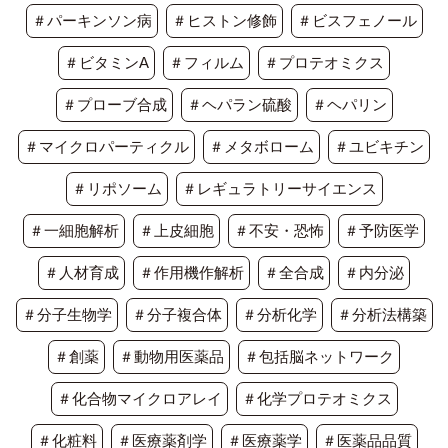
＃パーキンソン病
＃ヒストン修飾
＃ビスフェノール
＃ビタミンA
＃フィルム
＃プロテオミクス
＃プローブ合成
＃ヘパラン硫酸
＃ヘパリン
＃マイクロパーティクル
＃メタボローム
＃ユビキチン
＃リポソーム
＃レギュラトリーサイエンス
＃一細胞解析
＃上皮細胞
＃不安・恐怖
＃予防医学
＃人材育成
＃作用機作解析
＃全合成
＃内分泌
＃分子生物学
＃分子複合体
＃分析化学
＃分析法構築
＃創薬
＃動物用医薬品
＃包括脳ネットワーク
＃化合物マイクロアレイ
＃化学プロテオミクス
＃化粧料
＃医療薬剤学
＃医療薬学
＃医薬品品質