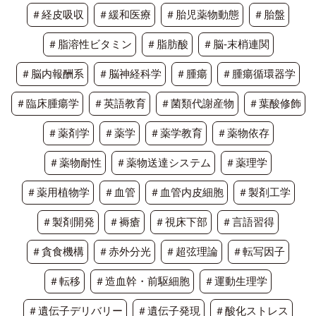
＃経皮吸収
＃緩和医療
＃胎児薬物動態
＃胎盤
＃脂溶性ビタミン
＃脂肪酸
＃脳-末梢連関
＃脳内報酬系
＃脳神経科学
＃腫瘍
＃腫瘍循環器学
＃臨床腫瘍学
＃英語教育
＃菌類代謝産物
＃葉酸修飾
＃薬剤学
＃薬学
＃薬学教育
＃薬物依存
＃薬物耐性
＃薬物送達システム
＃薬理学
＃薬用植物学
＃血管
＃血管内皮細胞
＃製剤工学
＃製剤開発
＃褥瘡
＃視床下部
＃言語習得
＃貪食機構
＃赤外分光
＃超弦理論
＃転写因子
＃転移
＃造血幹・前駆細胞
＃運動生理学
＃遺伝子デリバリー
＃遺伝子発現
＃酸化ストレス