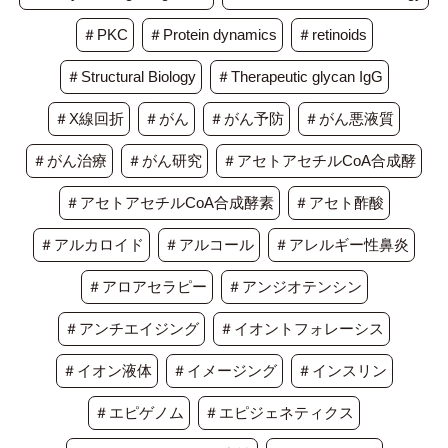
＃PKC
＃Protein dynamics
＃retinoids
＃Structural Biology
＃Therapeutic glycan IgG
＃X線回折
＃がん
＃がん予防
＃がん悪液質
＃がん治療
＃がん研究
＃アセトアセチルCoA合成酵
＃アセトアセチルCoA合成酵素
＃アセト酢酸
＃アルカロイド
＃アルコール
＃アレルギー性鼻炎
＃アロアセラピー
＃アンジオテンシン
＃アンチエイジング
＃イオントフォレーシス
＃イオン液体
＃イメージング
＃インスリン
＃エピゲノム
＃エピジェネティクス