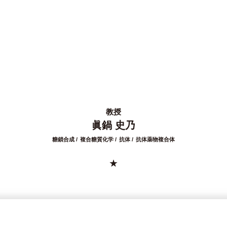
教授
眞鍋 史乃
糖鎖合成
複合糖質化学
抗体
抗体薬物複合体