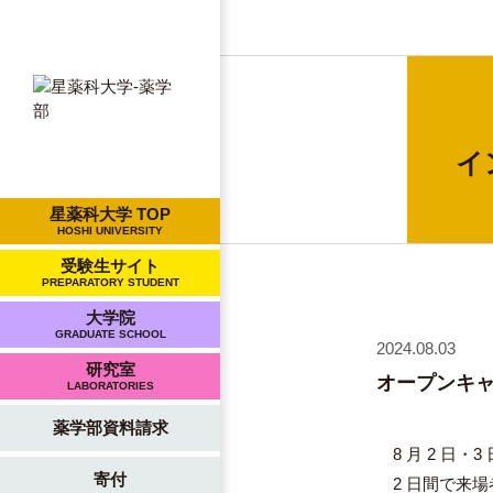
イ
星薬科大学 TOP
HOSHI UNIVERSITY
受験生サイト
PREPARATORY STUDENT
大学院
GRADUATE SCHOOL
2024.08.03
研究室
オープンキ
LABORATORIES
薬学部資料請求
8 月 2 日
寄付
2 日間で来場